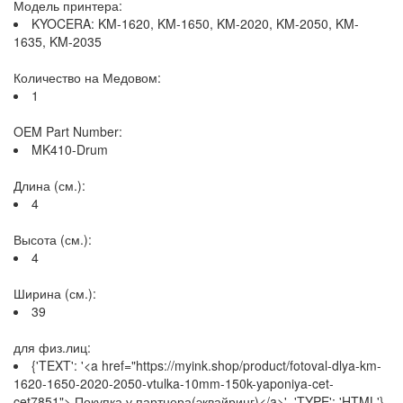
Модель принтера:
KYOCERA: KM-1620, KM-1650, KM-2020, KM-2050, KM-
1635, KM-2035
Количество на Медовом:
1
OEM Part Number:
MK410-Drum
Длина (см.):
4
Высота (см.):
4
Ширина (см.):
39
для физ.лиц:
{'TEXT': '<a href="https://myink.shop/product/fotoval-dlya-km-
1620-1650-2020-2050-vtulka-10mm-150k-yaponiya-cet-
cet7851"> Покупка у партнера(эквайринг)</a>', 'TYPE': 'HTML'}