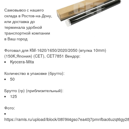
Самовывоз с нашего
склада в Ростов-на-Дону,
или доставка до
терминала удобной
транспортной компании
в Ваш город
Фотовал для KM-1620/1650/2020/2050 (втулка 10mm)
(150K,Япония) (CET), CET7851 Вендор:
Kyocera-Mita
Количество в упаковке (брутто):
50
Брутто (гр) (приблизительный):
125
Фото:
https://ramis.ru/upload/iblock/08f/9ii4gso7ea40j7pmnfbac6uzqt6gy2