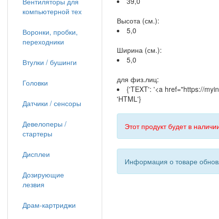
39,0
Вентиляторы для
компьютерной тех
Высота (см.):
5,0
Воронки, пробки,
переходники
Ширина (см.):
5,0
Втулки / бушинги
для физ.лиц:
Головки
{'TEXT': '<a href="https://m
'HTML'}
Датчики / сенсоры
Девелоперы /
Этот продукт будет в наличии
стартеры
Дисплеи
Информация о товаре обновл
Дозирующие
лезвия
Драм-картриджи