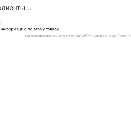
клиенты...
!
 информацию по этому товару.
Просматриваемые сейчас:
Фотовал для XEROX VersaLink C7020/C7025/C