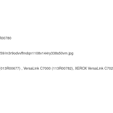
R00780
ock/f59/m3r9odvvffmdqn1108v144ry338s50vm.jpg
013R00677) , VersaLink C7000 (113R00782), XEROX VersaLink C70