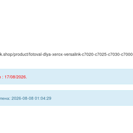
yink.shop/product/fotoval-dlya-xerox-versalink-c7020-c7025-c7030-c70
 : 17/08/2026.
ена: 2026-08-08 01:04:29