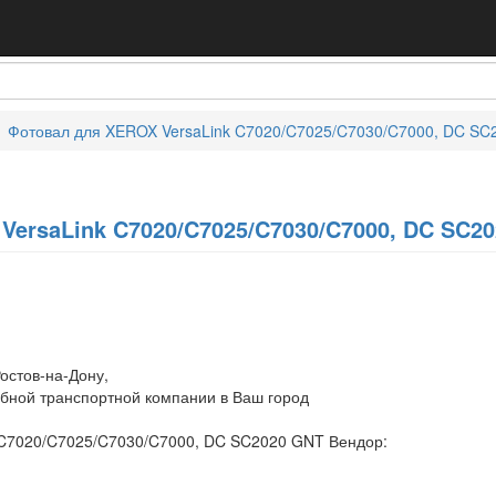
Фотовал для XEROX VersaLink C7020/C7025/C7030/C7000, DC S
ersaLink C7020/C7025/C7030/C7000, DC SC2
остов-на-Дону,
обной транспортной компании в Ваш город
 C7020/C7025/C7030/C7000, DC SC2020 GNT Вендор: