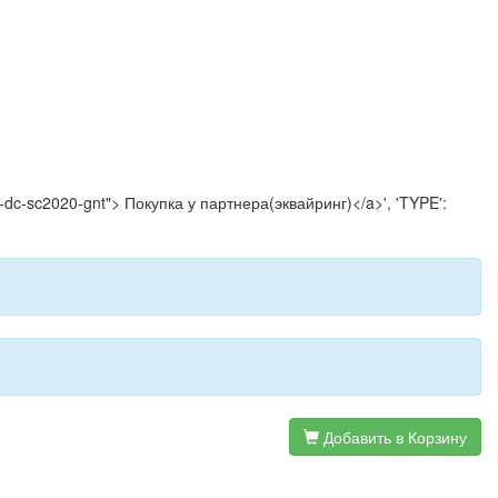
00-dc-sc2020-gnt"> Покупка у партнера(эквайринг)</a>', 'TYPE':
Добавить в Корзину