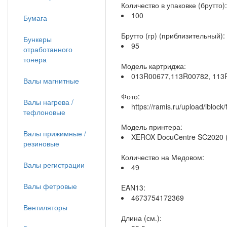
Количество в упаковке (брутто):
100
Бумага
Брутто (гр) (приблизительный):
Бункеры
95
отработанного
тонера
Модель картриджа:
013R00677,113R00782, 113
Валы магнитные
Фото:
Валы нагрева /
https://ramis.ru/upload/ibl
тефлоновые
Модель принтера:
Валы прижимные /
XEROX DocuCentre SC2020 (
резиновые
Количество на Медовом:
Валы регистрации
49
Валы фетровые
EAN13:
4673754172369
Вентиляторы
Длина (см.):