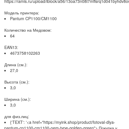
https://ramis.ru/upload/iblock/a56/13oa73n08i7mffsrq1d041byhdv8o
Модель принтера:
Pantum CP1100/CM1100
Количество на Медовом:
64
EAN13:
4673758102263
Длина (см.):
27,0
Высота (см.):
3,0
Ширина (см.):
3,0
для физ.лиц:
{'TEXT': '<a href="https://myink.shop/product/fotoval-dlya-
pantum-cp1100-cm1100-oem-type-golden-green"> Покупка у