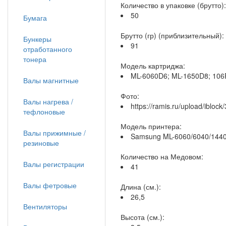
Количество в упаковке (брутто):
50
Бумага
Брутто (гр) (приблизительный):
Бункеры
91
отработанного
тонера
Модель картриджа:
ML-6060D6; ML-1650D8; 10
Валы магнитные
Фото:
Валы нагрева /
https://ramis.ru/upload/iblock
тефлоновые
Модель принтера:
Валы прижимные /
Samsung ML-6060/6040/1440/
резиновые
Количество на Медовом:
Валы регистрации
41
Валы фетровые
Длина (см.):
26,5
Вентиляторы
Высота (см.):