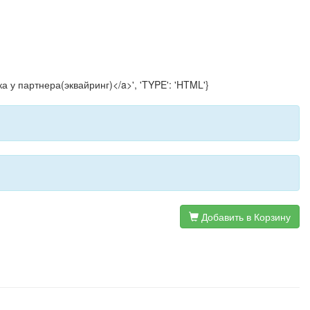
ка у партнера(эквайринг)</a>', 'TYPE': 'HTML'}
Добавить в Корзину