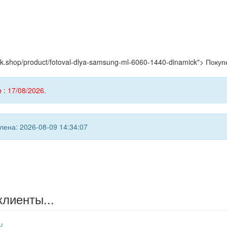
yink.shop/product/fotoval-dlya-samsung-ml-6060-1440-dinamick"> Покуп
 : 17/08/2026.
ена: 2026-08-09 14:34:07
клиенты...
!