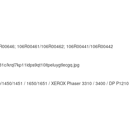
6R00646; 106R00461/106R00462; 106R00441/106R00442
/31c/krql7kp11idps9qt10itpeluygtlecgq.jpg
1450/1451 / 1650/1651 / XEROX Phaser 3310 / 3400 / DP P1210