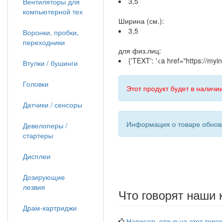
3,5
Вентиляторы для
компьютерной тех
Ширина (см.):
3,5
Воронки, пробки,
переходники
для физ.лиц:
{'TEXT': '<a href="https://m
Втулки / бушинги
Головки
Этот продукт будет в наличии
Датчики / сенсоры
Информация о товаре обновл
Девелоперы /
стартеры
Дисплеи
Дозирующие
лезвия
Что говорят наши 
Драм-картриджи
Написать отзыв на этот товар