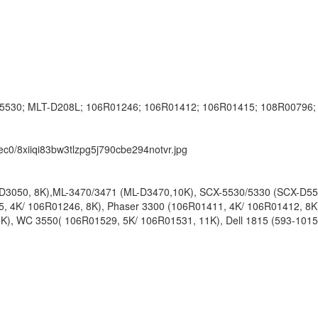
5530; MLT-D208L; 106R01246; 106R01412; 106R01415; 108R00796
k/ec0/8xiiqi83bw3tlzpg5j790cbe294notvr.jpg
3050, 8K),ML-3470/3471 (ML-D3470,10K), SCX-5530/5330 (SCX-D553
 4K/ 106R01246, 8K), Phaser 3300 (106R01411, 4K/ 106R01412, 8K)
K), WC 3550( 106R01529, 5K/ 106R01531, 11K), Dell 1815 (593-101