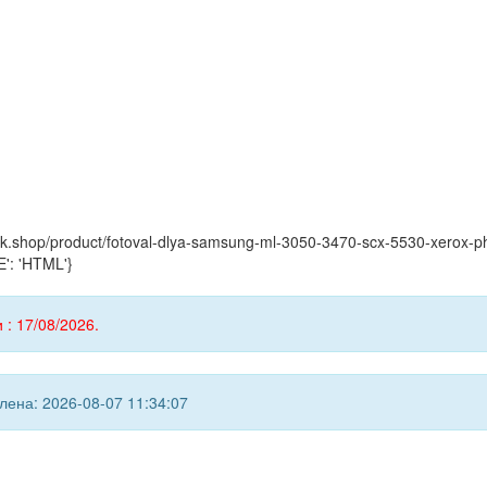
yink.shop/product/fotoval-dlya-samsung-ml-3050-3470-scx-5530-xerox
': 'HTML'}
 : 17/08/2026.
ена: 2026-08-07 11:34:07