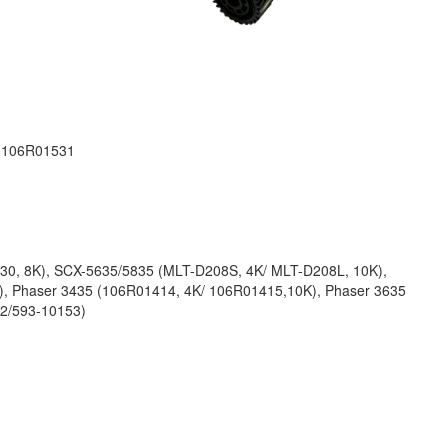
; 106R01531
0, 8K), SCX-5635/5835 (MLT-D208S, 4K/ MLT-D208L, 10K),
, Phaser 3435 (106R01414, 4K/ 106R01415,10K), Phaser 3635
52/593-10153)