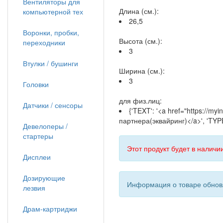
Вентиляторы для
Длина (см.):
компьютерной тех
26,5
Воронки, пробки,
Высота (см.):
переходники
3
Втулки / бушинги
Ширина (см.):
3
Головки
для физ.лиц:
Датчики / сенсоры
{'TEXT': '<a href="https://m
партнера(эквайринг)</a>', 'TYPE
Девелоперы /
стартеры
Этот продукт будет в наличии
Дисплеи
Дозирующие
Информация о товаре обновл
лезвия
Драм-картриджи