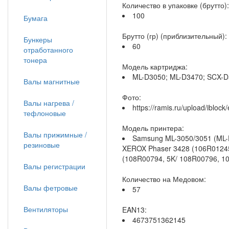
Количество в упаковке (брутто):
100
Бумага
Брутто (гр) (приблизительный):
Бункеры
60
отработанного
тонера
Модель картриджа:
ML-D3050; ML-D3470; SCX-D
Валы магнитные
Фото:
Валы нагрева /
https://ramis.ru/upload/ibloc
тефлоновые
Модель принтера:
Валы прижимные /
Samsung ML-3050/3051 (ML-D
резиновые
XEROX Phaser 3428 (106R01245,
(108R00794, 5K/ 108R00796, 10
Валы регистрации
Количество на Медовом:
Валы фетровые
57
Вентиляторы
EAN13:
4673751362145