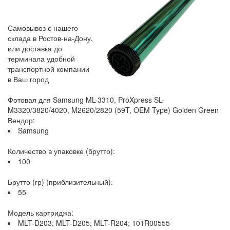
Самовывоз с нашего
склада в Ростов-на-Дону,
или доставка до
терминала удобной
транспортной компании
в Ваш город
Фотовал для Samsung ML-3310, ProXpress SL-
M3320/3820/4020, M2620/2820 (59T, OEM Type) Golden Green
Вендор:
Samsung
Количество в упаковке (брутто):
100
Брутто (гр) (приблизительный):
55
Модель картриджа:
MLT-D203; MLT-D205; MLT-R204; 101R00555