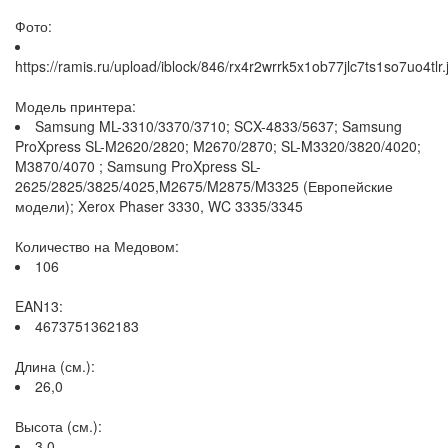
Фото:
https://ramis.ru/upload/iblock/846/rx4r2wrrk5x1ob77jlc7ts1so7uo4tlr.
Модель принтера:
Samsung ML-3310/3370/3710; SCX-4833/5637; Samsung
ProXpress SL-M2620/2820; M2670/2870; SL-M3320/3820/4020;
M3870/4070 ; Samsung ProXpress SL-
2625/2825/3825/4025,M2675/M2875/M3325 (Европейские
модели); Xerox Phaser 3330, WC 3335/3345
Количество на Медовом:
106
EAN13:
4673751362183
Длина (см.):
26,0
Высота (см.):
3,0