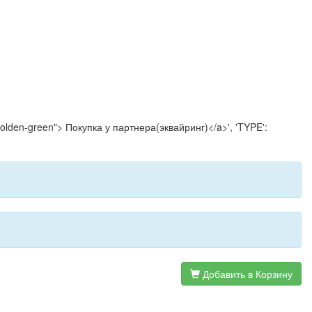
-golden-green"> Покупка у партнера(эквайринг)</a>', 'TYPE':
Добавить в Корзину