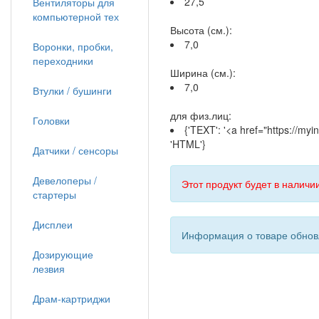
27,5
Вентиляторы для
компьютерной тех
Высота (см.):
7,0
Воронки, пробки,
переходники
Ширина (см.):
7,0
Втулки / бушинги
для физ.лиц:
Головки
{'TEXT': '<a href="https://m
'HTML'}
Датчики / сенсоры
Девелоперы /
Этот продукт будет в наличии
стартеры
Дисплеи
Информация о товаре обновл
Дозирующие
лезвия
Драм-картриджи