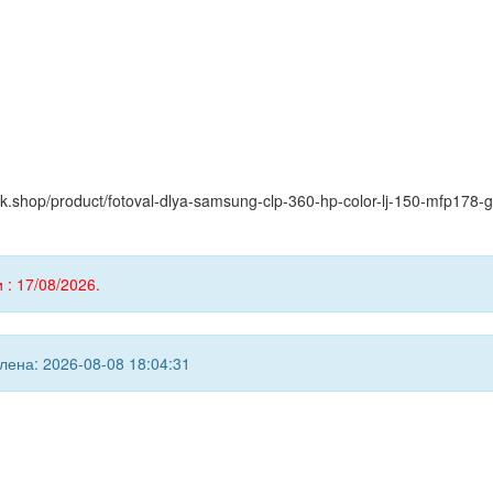
yink.shop/product/fotoval-dlya-samsung-clp-360-hp-color-lj-150-mfp178
 : 17/08/2026.
ена: 2026-08-08 18:04:31