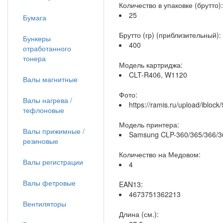
Количество в упаковке (брутто):
25
Бумага
Брутто (гр) (приблизительный):
Бункеры
400
отработанного
тонера
Модель картриджа:
CLT-R406, W1120
Валы магнитные
Фото:
Валы нагрева /
https://ramis.ru/upload/iblo
тефлоновые
Модель принтера:
Валы прижимные /
Samsung CLP-360/365/366/3
резиновые
Количество на Медовом:
Валы регистрации
4
Валы фетровые
EAN13:
4673751362213
Вентиляторы
Длина (см.):