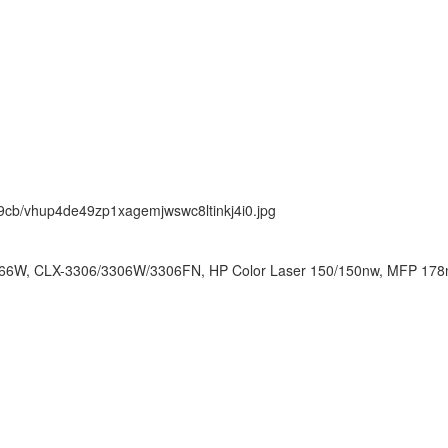
ck/9cb/vhup4de49zp1xagemjwswc8ltinkj4i0.jpg
66W, CLX-3306/3306W/3306FN, HP Color Laser 150/150nw, MFP 17