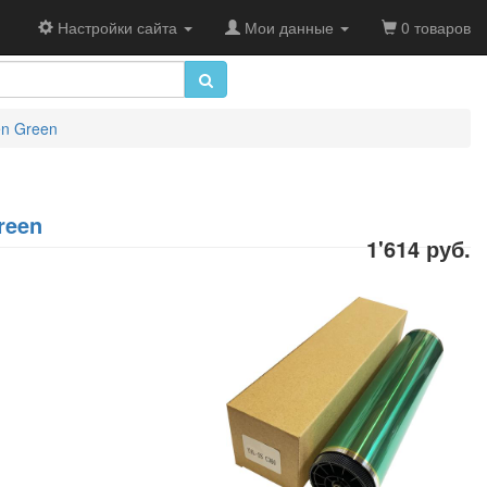
Настройки сайта
Мои данные
0 товаров
en Green
reen
1'614 руб.