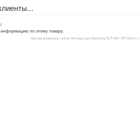
клиенты...
!
 информацию по этому товару.
Просматриваемые сейчас:
Фотовал для Samsung CLP-360, HP Color LJ