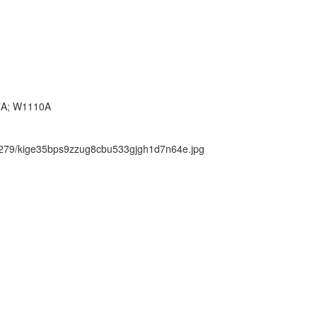
7A; W1110A
ck/279/kige35bps9zzug8cbu533gjgh1d7n64e.jpg