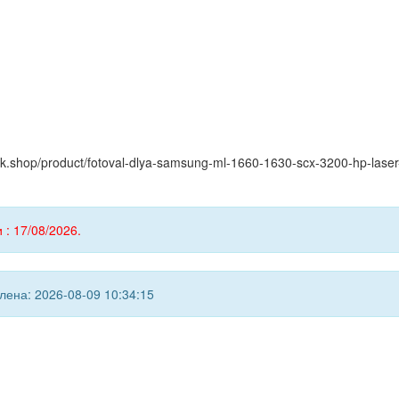
yink.shop/product/fotoval-dlya-samsung-ml-1660-1630-scx-3200-hp-lase
 : 17/08/2026.
ена: 2026-08-09 10:34:15