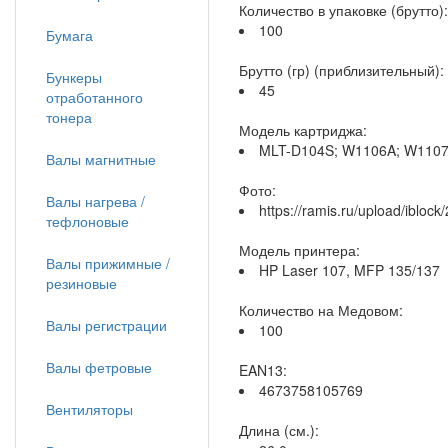
Количество в упаковке (брутто):
100
Бумага
Брутто (гр) (приблизительный):
Бункеры
45
отработанного
тонера
Модель картриджа:
MLT-D104S; W1106A; W110
Валы магнитные
Фото:
Валы нагрева /
https://ramis.ru/upload/iblo
тефлоновые
Модель принтера:
Валы прижимные /
HP Laser 107, MFP 135/137
резиновые
Количество на Медовом:
Валы регистрации
100
Валы фетровые
EAN13:
4673758105769
Вентиляторы
Длина (см.):