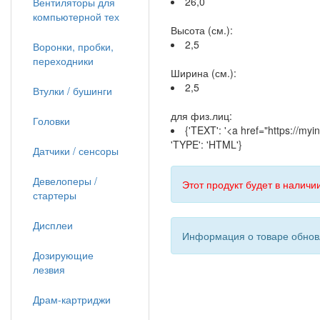
26,0
Вентиляторы для
компьютерной тех
Высота (см.):
2,5
Воронки, пробки,
переходники
Ширина (см.):
2,5
Втулки / бушинги
для физ.лиц:
Головки
{'TEXT': '<a href="https://m
'TYPE': 'HTML'}
Датчики / сенсоры
Девелоперы /
Этот продукт будет в наличии
стартеры
Дисплеи
Информация о товаре обновл
Дозирующие
лезвия
Драм-картриджи