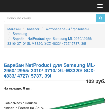
Пере
нави
Магазин
Каталог
Фотобарабаны / фотовалы
Samsung
Барабан NetProduct для Samsung ML-2950/ 2955/
3310/ 3710/ SL-M3320/ SCX-4833/ 4727/ 5737, 39t
Барабан NetProduct для Samsung ML-
2950/ 2955/ 3310/ 3710/ SL-M3320/ SCX-
4833/ 4727/ 5737, 39t
103 руб.
На складе: 8 шт.
Самовывоз с нашего
склада в Ростов-на-Дону,