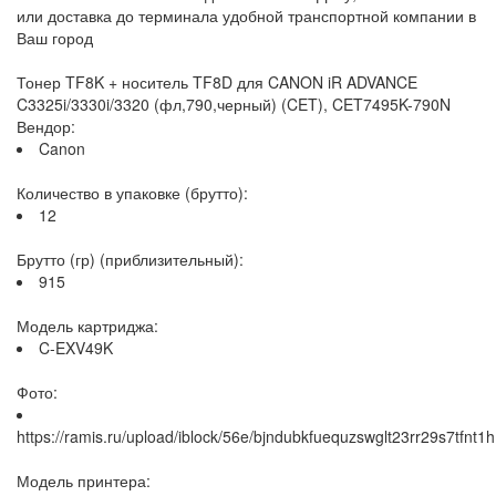
или доставка до терминала удобной транспортной компании в
Ваш город
Тонер TF8K + носитель TF8D для CANON iR ADVANCE
C3325i/3330i/3320 (фл,790,черный) (CET), CET7495K-790N
Вендор:
Canon
Количество в упаковке (брутто):
12
Брутто (гр) (приблизительный):
915
Модель картриджа:
C-EXV49K
Фото:
https://ramis.ru/upload/iblock/56e/bjndubkfuequzswglt23rr29s7tfnt1h
Модель принтера: