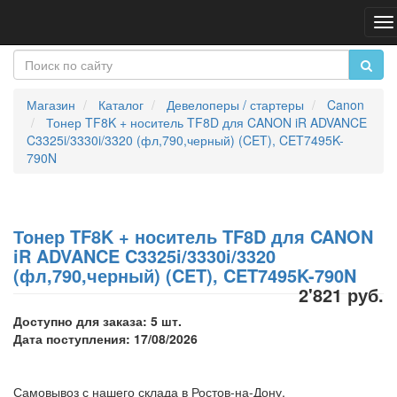
Пе
на
Магазин
Каталог
Девелоперы / стартеры
Canon
Тонер TF8K + носитель TF8D для CANON iR ADVANCE
C3325i/3330i/3320 (фл,790,черный) (CET), CET7495K-
790N
Тонер TF8K + носитель TF8D для CANON
iR ADVANCE C3325i/3330i/3320
(фл,790,черный) (CET), CET7495K-790N
2'821 руб.
Доступно для заказа: 5 шт.
Дата поступления: 17/08/2026
Самовывоз с нашего склада в Ростов-на-Дону,