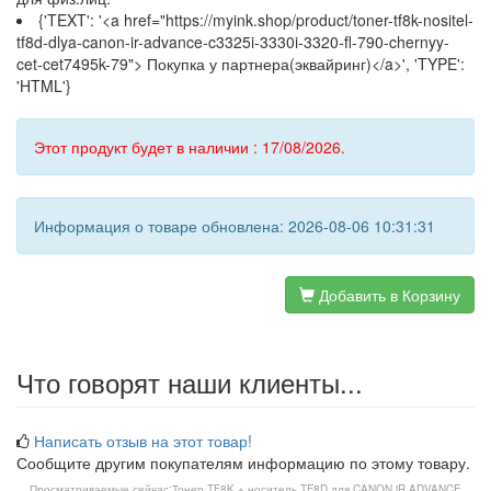
{'TEXT': '<a href="https://myink.shop/product/toner-tf8k-nositel-
tf8d-dlya-canon-ir-advance-c3325i-3330i-3320-fl-790-chernyy-
cet-cet7495k-79"> Покупка у партнера(эквайринг)</a>', 'TYPE':
'HTML'}
Этот продукт будет в наличии : 17/08/2026.
Информация о товаре обновлена: 2026-08-06 10:31:31
Добавить в Корзину
Что говорят наши клиенты...
Написать отзыв на этот товар!
Сообщите другим покупателям информацию по этому товару.
Просматриваемые сейчас:
Тонер TF8K + носитель TF8D для CANON iR ADVANCE