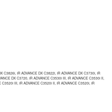
 C3826i, iR ADVANCE DX C3822i, iR ADVANCE DX C3730i, iR
NCE DX C3720, iR ADVANCE C3530i III, iR ADVANCE C3530i II,
C3520i III, iR ADVANCE C3520i II, iR ADVANCE C3520i, iR