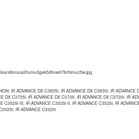
ock/6ea/4ibnxua2hxmu3gek5dbvw07brhimuc5w.jpg
ON: iR ADVANCE DX C3835i, iR ADVANCE DX C3830i, iR ADVANCE DX
 DX C3725i, iR ADVANCE DX C3725, iR ADVANCE DX C3720i, iR ADVA
C3525i III, iR ADVANCE C3525i II, iR ADVANCE C3525i, iR ADVANCE 
C3325i, iR ADVANCE C3320i