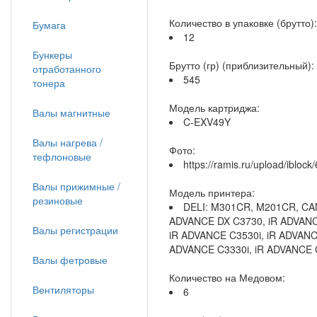
Количество в упаковке (брутто):
Бумага
12
Бункеры
Брутто (гр) (приблизительный):
отработанного
545
тонера
Модель картриджа:
Валы магнитные
C-EXV49Y
Валы нагрева /
Фото:
тефлоновые
https://ramis.ru/upload/ibl
Валы прижимные /
Модель принтера:
резиновые
DELI: M301CR, M201CR, CAN
ADVANCE DX C3730, iR ADVANCE
Валы регистрации
iR ADVANCE C3530i, iR ADVANCE 
ADVANCE C3330i, iR ADVANCE 
Валы фетровые
Количество на Медовом:
Вентиляторы
6