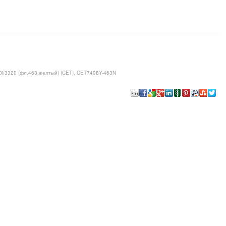
i/3320 (фл,463,желтый) (CET), CET7498Y-463N