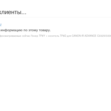
клиенты...
!
 информацию по этому товару.
Просматриваемые сейчас:
Тонер TF8Y + носитель TF8D для CANON iR ADVANCE C3325i/3330