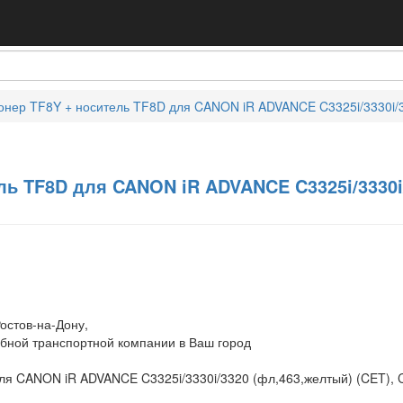
онер TF8Y + носитель TF8D для CANON iR ADVANCE C3325i/3330i/
ль TF8D для CANON iR ADVANCE C3325i/3330i/
остов-на-Дону,
обной транспортной компании в Ваш город
ля CANON iR ADVANCE C3325i/3330i/3320 (фл,463,желтый) (CET),