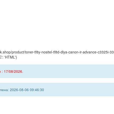
ink.shop/product/toner-tf8y-nositel-tf8d-dlya-canon-ir-advance-c3325i-
': 'HTML'}
 : 17/08/2026.
ена: 2026-08-06 09:46:30