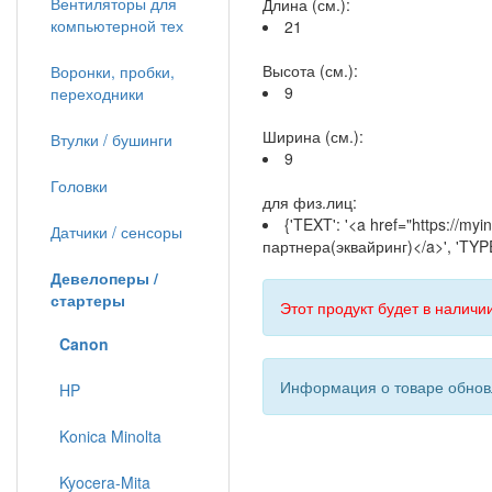
Вентиляторы для
Длина (см.):
компьютерной тех
21
Высота (см.):
Воронки, пробки,
9
переходники
Ширина (см.):
Втулки / бушинги
9
Головки
для физ.лиц:
{'TEXT': '<a href="https://my
Датчики / сенсоры
партнера(эквайринг)</a>', 'TYPE
Девелоперы /
стартеры
Этот продукт будет в наличии
Canon
Информация о товаре обновл
HP
Konica Minolta
Kyocera-Mita