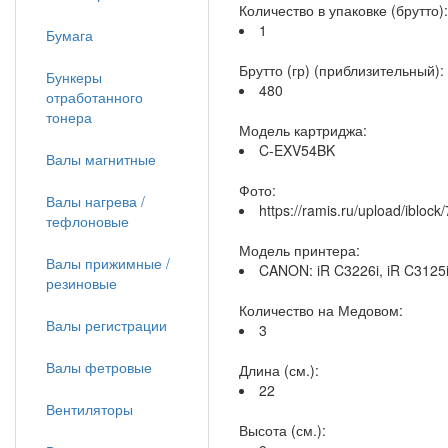
Количество в упаковке (брутто):
1
Бумага
Брутто (гр) (приблизительный):
Бункеры
480
отработанного
тонера
Модель картриджа:
C-EXV54BK
Валы магнитные
Фото:
Валы нагрева /
https://ramis.ru/upload/iblo
тефлоновые
Модель принтера:
Валы прижимные /
CANON: iR C3226i, iR C3125i
резиновые
Количество на Медовом:
Валы регистрации
3
Валы фетровые
Длина (см.):
22
Вентиляторы
Высота (см.):