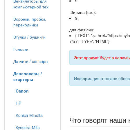
9
Вентиляторы для
компьютерной тех
Ширина (см.):
9
Воронки, пробки,
переходники
для физ.лиц:
{'TEXT': '<a href="https://my
Втулки / бушинги
</a>', 'TYPE': 'HTML'}
Головки
Этот продукт будет в наличии
Датчики / сенсоры
Девелоперы /
Информация о товаре обновл
стартеры
Canon
HP
Konica Minolta
Что говорят наши 
Kyocera-Mita