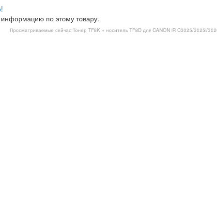
!
 информацию по этому товару.
Просматриваемые сейчас:
Тонер TF8K + носитель TF8D для CANON iR C3025/3025i/302