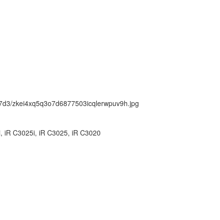
ck/7d3/zkei4xq5q3o7d6877503icqlerwpuv9h.jpg
, iR C3025i, iR C3025, iR C3020