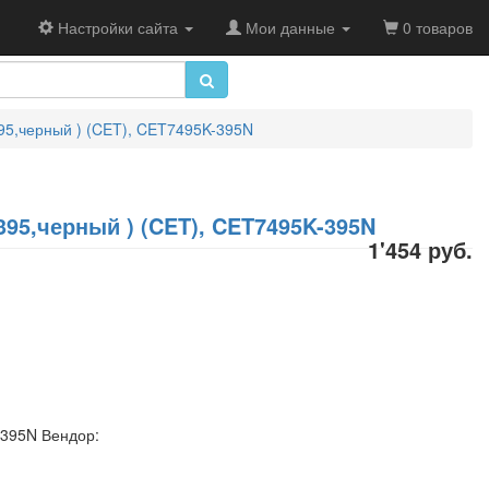
Настройки сайта
Мои данные
0 товаров
95,черный ) (CET), CET7495K-395N
395,черный ) (CET), CET7495K-395N
1'454 руб.
-395N Вендор: