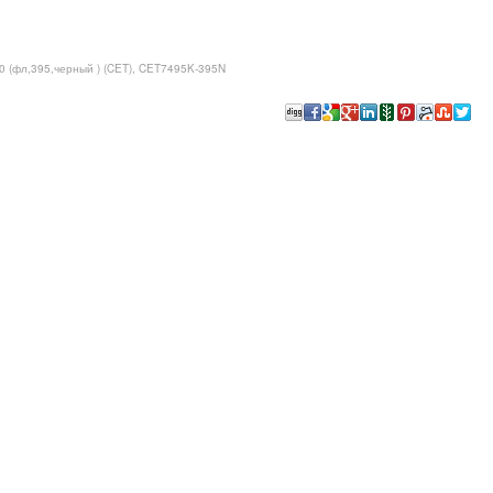
0 (фл,395,черный ) (CET), CET7495K-395N