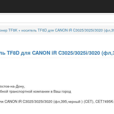
онер TF8K + носитель TF8D для CANON iR C3025/3025i/3020 (фл,3
ль TF8D для CANON iR C3025/3025i/3020 (фл,
остов-на-Дону,
обной транспортной компании в Ваш город
ля CANON iR C3025/3025i/3020 (фл,395,черный ) (CET), CET7495K