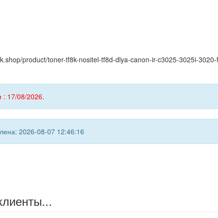
ink.shop/product/toner-tf8k-nositel-tf8d-dlya-canon-ir-c3025-3025i-30
 : 17/08/2026.
ена: 2026-08-07 12:46:16
клиенты...