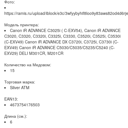
Фото:
https://ramis.ru/upload/iblock/e3c/3wfyybyhif8loo9y83aws82od4d6rje
Модель принтера:
Canon iR ADVANCE C3025i ( C-EXV54), Canon iR ADVANCE
C3020, C3320, C3320i, C3325i, C3330, C3520i, C3525i, C3530i
(C-EXV49) Canon iR ADVANCE DX C3720i, C3725i, C3730i (C-
EXV49) Canon iR ADVANCE C5030/C5035/C5235/C5240 (C-
EXV29) DELI M301CR, M201CR
Количество на Медовом:
15
Торговая марка:
Silver ATM
EAN13:
4673754176503
Длина (см.):
6