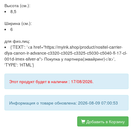
Высота (см.):
8,5
Ширина (см.):
6
для физ.лиц:
{'TEXT': '<a href="https://myink.shop/product/nositel-carrier-
dlya-canon-ir-advance-c3320-c3025-c3325-c5030-c5040-fl-17-cl-
001d-imex-silver-a"> Покупка у партнера(эквайринг)</a>',
'TYPE': 'HTML'}
Этот продукт будет в наличии : 17/08/2026.
Информация о товаре обновлена: 2026-08-09 07:00:53
Добавить в Корзину