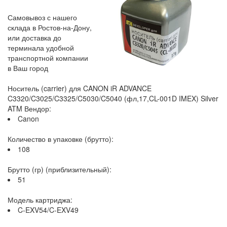
Самовывоз с нашего
склада в Ростов-на-Дону,
или доставка до
терминала удобной
транспортной компании
в Ваш город
Носитель (carrier) для CANON iR ADVANCE
C3320/C3025/C3325/C5030/C5040 (фл,17,CL-001D IMEX) Silver
ATM Вендор:
Canon
Количество в упаковке (брутто):
108
Брутто (гр) (приблизительный):
51
Модель картриджа:
C-EXV54/C-EXV49