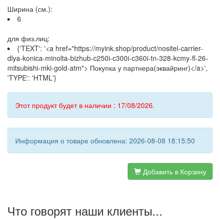
Ширина (см.):
6
для физ.лиц:
{'TEXT': '<a href="https://myink.shop/product/nositel-carrier-
dlya-konica-minolta-bizhub-c250i-c300i-c360i-tn-328-kcmy-fl-26-
mitsubishi-mki-gold-atm"> Покупка у партнера(эквайринг)</a>',
'TYPE': 'HTML'}
Этот продукт будет в наличии : 17/08/2026.
Информация о товаре обновлена: 2026-08-08 18:15:50
Добавить в Корзину
Что говорят наши клиенты...