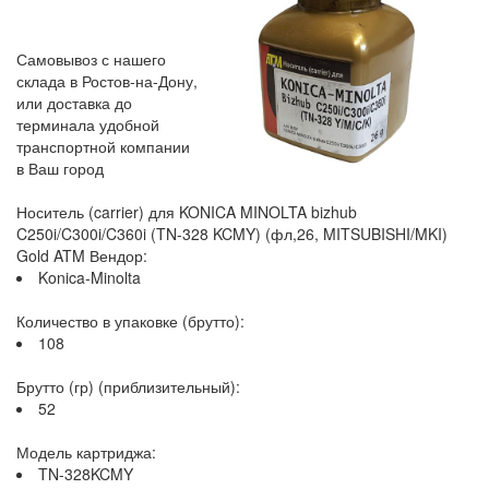
Самовывоз с нашего
склада в Ростов-на-Дону,
или доставка до
терминала удобной
транспортной компании
в Ваш город
Носитель (carrier) для KONICA MINOLTA bizhub
C250i/C300i/C360i (TN-328 KCMY) (фл,26, MITSUBISHI/MKI)
Gold ATM Вендор:
Konica-Minolta
Количество в упаковке (брутто):
108
Брутто (гр) (приблизительный):
52
Модель картриджа:
TN-328KCMY