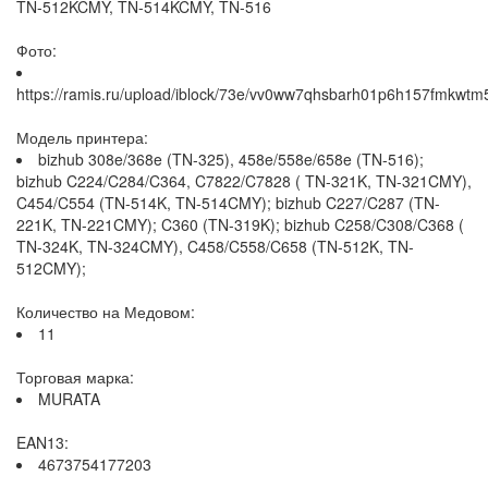
TN-512KCMY, TN-514KCMY, TN-516
Фото:
https://ramis.ru/upload/iblock/73e/vv0ww7qhsbarh01p6h157fmkwtm5
Модель принтера:
bizhub 308e/368e (TN-325), 458e/558e/658e (TN-516);
bizhub C224/C284/C364, C7822/C7828 ( TN-321K, TN-321CMY),
C454/C554 (TN-514K, TN-514CMY); bizhub C227/C287 (TN-
221K, TN-221CMY); C360 (TN-319K); bizhub C258/C308/C368 (
TN-324K, TN-324CMY), C458/C558/C658 (TN-512K, TN-
512CMY);
Количество на Медовом:
11
Торговая марка:
MURATA
EAN13:
4673754177203