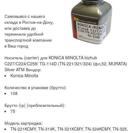
Самовывоз с нашего
склада в Ростов-на-Дону,
или доставка до
терминала удобной
транспортной компании
в Ваш город
Носитель (carrier) для KONICA MINOLTA bizhub
C227/C224/C258/ TG-114D (TN-221/321/324) (фл,52, MURATA)
Silver ATM Вендор:
Konica-Minolta
Количество в упаковке (брутто):
108
Брутто (гр) (приблизительный):
75
Модель картриджа:
TN-221KCMY, TN-319K, TN-321KCMY, TN-324KCMY, TN-325,