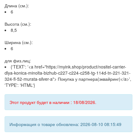
Длина (см.):
6
Высота (см.):
8,5
Ширина (см.):
6
для физ.лиц:
{'TEXT': '<a href="https://myink.shop/product/nositel-carrier-
dlya-konica-minolta-bizhub-c227-c224-c258-tg-114d-tn-221-321-
324-fl-52-murata-silver-a"> Покупка у партнера(эквайринг)</a>',
'TYPE': 'HTML'}
Этот продукт будет в наличии : 18/08/2026.
Информация о товаре обновлена: 2026-08-10 08:15:49