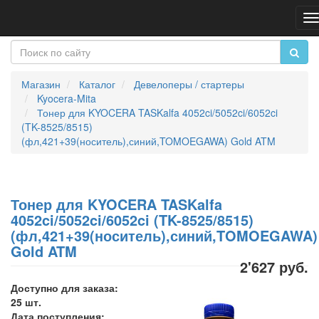
П
н
Магазин
Каталог
Девелоперы / стартеры
Kyocera-Mita
Тонер для KYOCERA TASKalfa 4052ci/5052ci/6052ci
(TK-8525/8515)
(фл,421+39(носитель),синий,TOMOEGAWA) Gold ATM
Тонер для KYOCERA TASKalfa
4052ci/5052ci/6052ci (TK-8525/8515)
(фл,421+39(носитель),синий,TOMOEGAWA)
Gold ATM
2'627 руб.
Доступно для заказа:
25 шт.
Дата поступления: