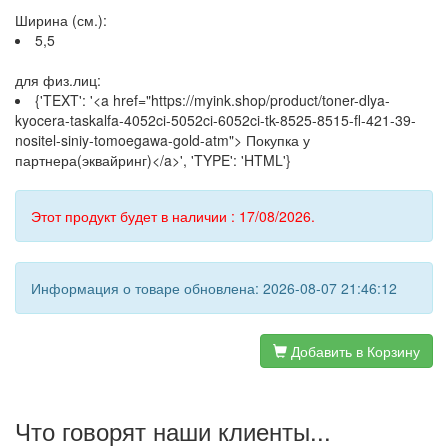
Ширина (см.):
5,5
для физ.лиц:
{'TEXT': '<a href="https://myink.shop/product/toner-dlya-
kyocera-taskalfa-4052ci-5052ci-6052ci-tk-8525-8515-fl-421-39-
nositel-siniy-tomoegawa-gold-atm"> Покупка у
партнера(эквайринг)</a>', 'TYPE': 'HTML'}
Этот продукт будет в наличии : 17/08/2026.
Информация о товаре обновлена: 2026-08-07 21:46:12
Добавить в Корзину
Что говорят наши клиенты...