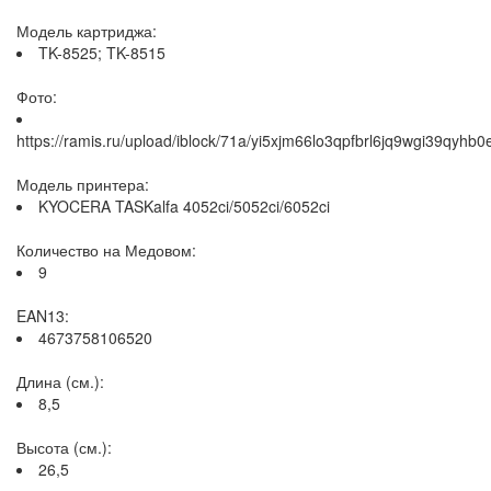
Модель картриджа:
TK-8525; TK-8515
Фото:
https://ramis.ru/upload/iblock/71a/yi5xjm66lo3qpfbrl6jq9wgi39qyhb0
Модель принтера:
KYOCERA TASKalfa 4052ci/5052ci/6052ci
Количество на Медовом:
9
EAN13:
4673758106520
Длина (см.):
8,5
Высота (см.):
26,5