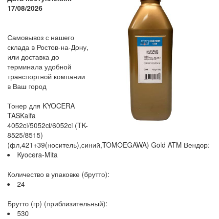
17/08/2026
Самовывоз с нашего
склада в Ростов-на-Дону,
или доставка до
терминала удобной
транспортной компании
в Ваш город
Тонер для KYOCERA
TASKalfa
4052ci/5052ci/6052ci (TK-
8525/8515)
(фл,421+39(носитель),синий,TOMOEGAWA) Gold ATM Вендор:
Kyocera-Mita
Количество в упаковке (брутто):
24
Брутто (гр) (приблизительный):
530