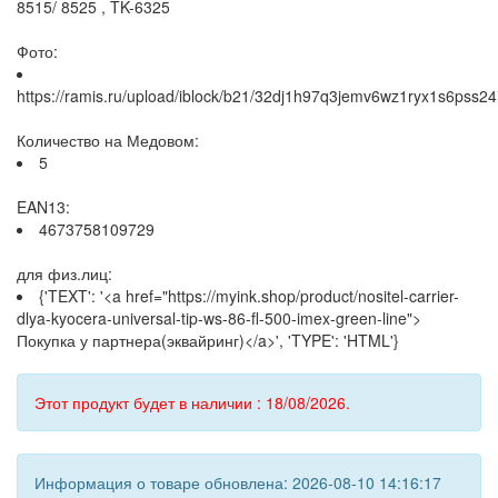
8515/ 8525 , TK-6325
Фото:
https://ramis.ru/upload/iblock/b21/32dj1h97q3jemv6wz1ryx1s6pss24i
Количество на Медовом:
5
EAN13:
4673758109729
для физ.лиц:
{'TEXT': '<a href="https://myink.shop/product/nositel-carrier-
dlya-kyocera-universal-tip-ws-86-fl-500-imex-green-line">
Покупка у партнера(эквайринг)</a>', 'TYPE': 'HTML'}
Этот продукт будет в наличии : 18/08/2026.
Информация о товаре обновлена: 2026-08-10 14:16:17