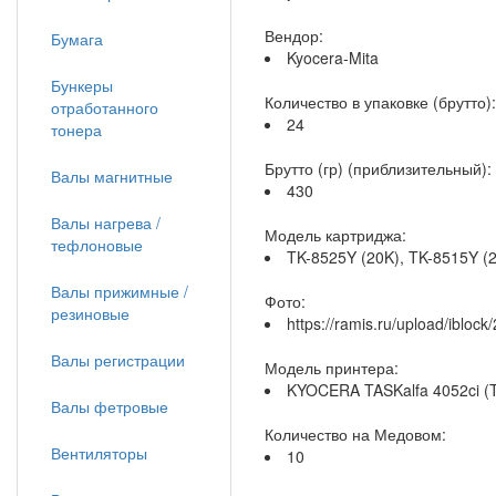
Вендор:
Бумага
Kyocera-Mita
Бункеры
Количество в упаковке (брутто):
отработанного
24
тонера
Брутто (гр) (приблизительный):
Валы магнитные
430
Валы нагрева /
Модель картриджа:
тефлоновые
TK-8525Y (20K), TK-8515Y (
Валы прижимные /
Фото:
резиновые
https://ramis.ru/upload/iblo
Валы регистрации
Модель принтера:
KYOCERA TASKalfa 4052ci (TK
Валы фетровые
Количество на Медовом:
Вентиляторы
10