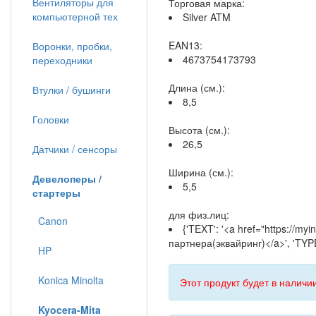
Вентиляторы для
Торговая марка:
компьютерной тех
Silver ATM
EAN13:
Воронки, пробки,
4673754173793
переходники
Длина (см.):
Втулки / бушинги
8,5
Головки
Высота (см.):
26,5
Датчики / сенсоры
Ширина (см.):
Девелоперы /
5,5
стартеры
для физ.лиц:
Canon
{'TEXT': '<a href="https://my
партнера(эквайринг)</a>', 'TYPE
HP
Konica Minolta
Этот продукт будет в наличии
Kyocera-Mita