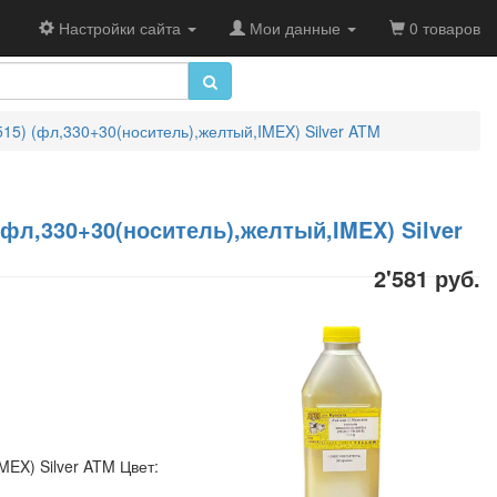
Настройки сайта
Мои данные
0 товаров
515) (фл,330+30(носитель),желтый,IMEX) Silver ATM
(фл,330+30(носитель),желтый,IMEX) Silver
2'581 руб.
MEX) Silver ATM Цвет: