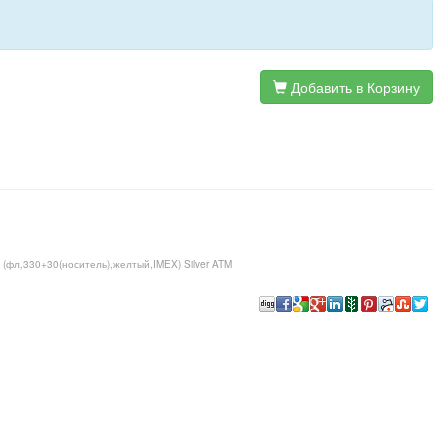
Добавить в Корзину
 (фл,330+30(носитель),желтый,IMEX) Silver ATM