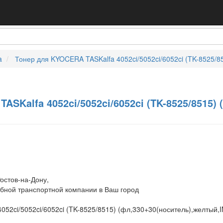
a
Тонер для KYOCERA TASKalfa 4052ci/5052ci/6052ci (TK-8525/8
SKalfa 4052ci/5052ci/6052ci (TK-8525/8515) 
остов-на-Дону,
обной транспортной компании в Ваш город
52ci/5052ci/6052ci (TK-8525/8515) (фл,330+30(носитель),желтый,I