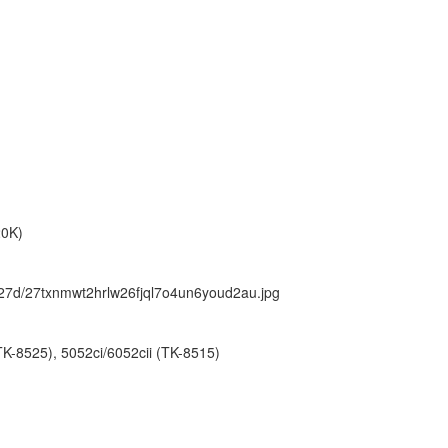
20K)
ck/27d/27txnmwt2hrlw26fjql7o4un6youd2au.jpg
-8525), 5052ci/6052cii (TK-8515)