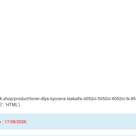
ink.shop/product/toner-dlya-kyocera-taskalfa-4052ci-5052ci-6052ci-tk-8
': 'HTML'}
 : 17/08/2026.