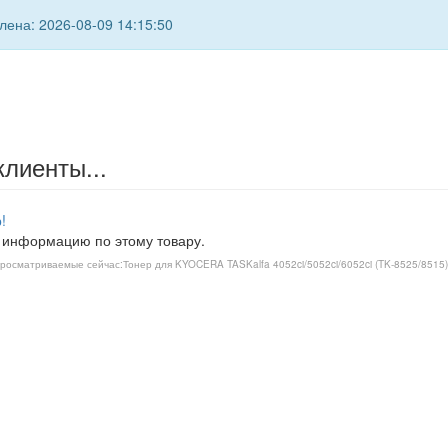
ена: 2026-08-09 14:15:50
клиенты...
!
 информацию по этому товару.
росматриваемые сейчас:
Тонер для KYOCERA TASKalfa 4052ci/5052ci/6052ci (TK-8525/8515)