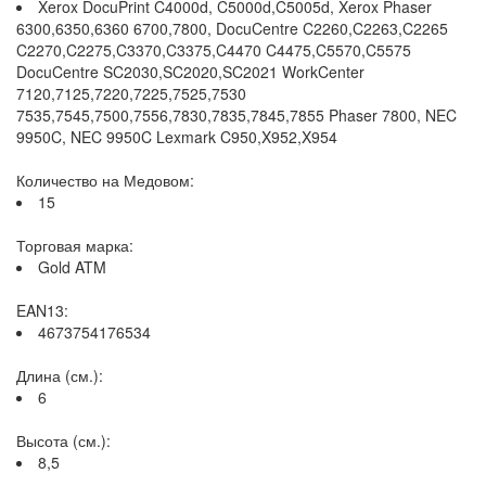
Xerox DocuPrint C4000d, C5000d,C5005d, Xerox Phaser
6300,6350,6360 6700,7800, DocuCentre C2260,C2263,C2265
C2270,C2275,C3370,C3375,C4470 C4475,C5570,C5575
DocuCentre SC2030,SC2020,SC2021 WorkCenter
7120,7125,7220,7225,7525,7530
7535,7545,7500,7556,7830,7835,7845,7855 Phaser 7800, NEC
9950C, NEC 9950C Lexmark C950,X952,X954
Количество на Медовом:
15
Торговая марка:
Gold ATM
EAN13:
4673754176534
Длина (см.):
6
Высота (см.):
8,5