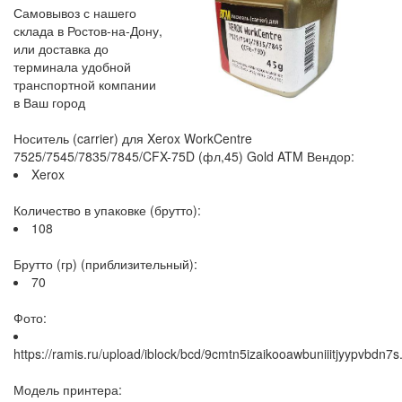
Самовывоз с нашего
склада в Ростов-на-Дону,
или доставка до
терминала удобной
транспортной компании
в Ваш город
Носитель (carrier) для Xerox WorkCentre
7525/7545/7835/7845/CFX-75D (фл,45) Gold ATM Вендор:
Xerox
Количество в упаковке (брутто):
108
Брутто (гр) (приблизительный):
70
Фото:
https://ramis.ru/upload/iblock/bcd/9cmtn5izaikooawbuniiitjyypvbdn7s
Модель принтера: