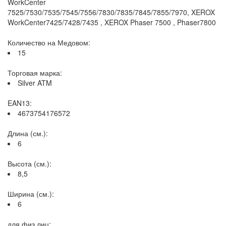
WorkCenter
7525/7530/7535/7545/7556/7830/7835/7845/7855/7970, XEROX
WorkCenter7425/7428/7435 , XEROX Phaser 7500 , Phaser7800
Количество на Медовом:
15
Торговая марка:
Silver ATM
EAN13:
4673754176572
Длина (см.):
6
Высота (см.):
8,5
Ширина (см.):
6
для физ.лиц: