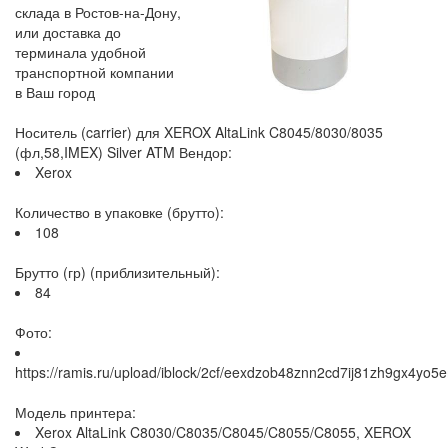
склада в Ростов-на-Дону,
или доставка до
терминала удобной
транспортной компании
в Ваш город
Носитель (carrier) для XEROX AltaLink C8045/8030/8035
(фл,58,IMEX) Silver ATM Вендор:
Xerox
Количество в упаковке (брутто):
108
Брутто (гр) (приблизительный):
84
Фото:
https://ramis.ru/upload/iblock/2cf/eexdzob48znn2cd7ij81zh9gx4yo5
Модель принтера:
Xerox AltaLink C8030/C8035/C8045/C8055/C8055, XEROX