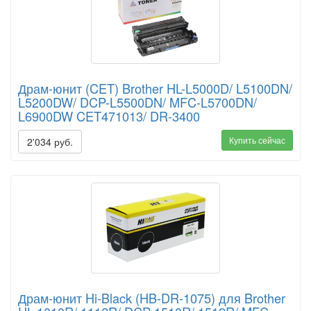
Драм-юнит (CET) Brother HL-L5000D/ L5100DN/
L5200DW/ DCP-L5500DN/ MFC-L5700DN/
L6900DW CET471013/ DR-3400
Купить сейчас
2'034 руб.
Драм-юнит Hi-Black (HB-DR-1075) для Brother