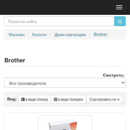
Пере
нави
Магазин
Каталог
Драм-картриджи
Brother
Brother
Смотреть:
Вид:
в виде списка
в виде галереи
Сортировать по