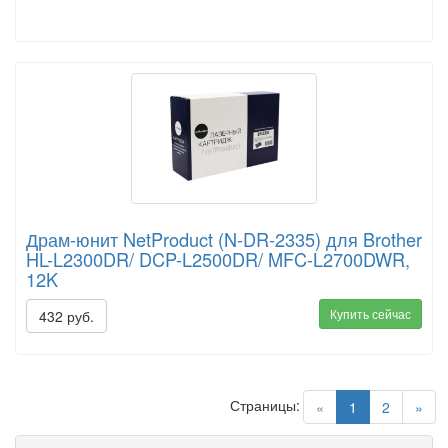
Драм-юнит NetProduct (N-DR-2335) для Brother
HL-L2300DR/ DCP-L2500DR/ MFC-L2700DWR,
12K
Купить сейчас
432 руб.
Страницы:
(current)
«
1
2
»