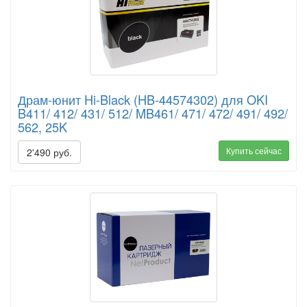
Драм-юнит Hi-Black (HB-44574302) для OKI
B411/ 412/ 431/ 512/ MB461/ 471/ 472/ 491/ 492/
562, 25K
Купить сейчас
2'490 руб.