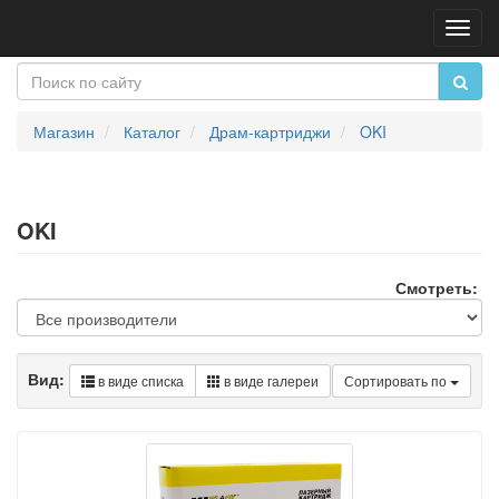
Пере
нави
Магазин
Каталог
Драм-картриджи
OKI
OKI
Смотреть:
Вид:
в виде списка
в виде галереи
Сортировать по