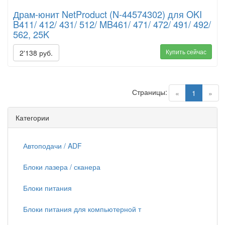
Драм-юнит NetProduct (N-44574302) для OKI
B411/ 412/ 431/ 512/ MB461/ 471/ 472/ 491/ 492/
562, 25K
Купить сейчас
2'138 руб.
Страницы:
(current)
«
1
»
Категории
Автоподачи / ADF
Блоки лазера / сканера
Блоки питания
Блоки питания для компьютерной т