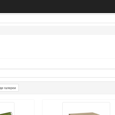
де галереи