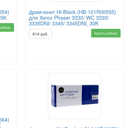
554)
Драм-юнит Hi-Black (HB-101R00555)
65K
для Xerox Phaser 3330/ WC 3335/
3335DNI/ 3345/ 3345DNI, 30K
 сейчас
Купить сейчас
614 руб.
664)
K