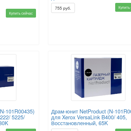
Купить
755 руб.
Купить сейчас
(N-101R00435)
Драм-юнит NetProduct (N-101R0
222/ 5225/
для Xerox VersaLink B400/ 405,
 80K
Восстановленный, 65K