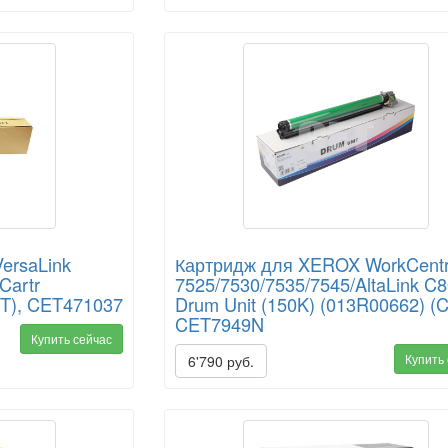
ersaLink
Картридж для XEROX WorkCent
Cartr
7525/7530/7535/7545/AltaLink C
T), CET471037
Drum Unit (150K) (013R00662) (
CET7949N
Купить сейчас
Купить
6'790 руб.