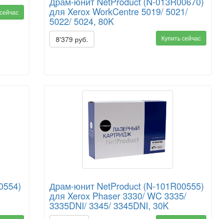
Драм-юнит NetProduct (N-013R00670)
для Xerox WorkCentre 5019/ 5021/
 сейчас
5022/ 5024, 80K
Купить сейчас
8'379 руб.
0554)
Драм-юнит NetProduct (N-101R00555)
для Xerox Phaser 3330/ WC 3335/
3335DNI/ 3345/ 3345DNI, 30K