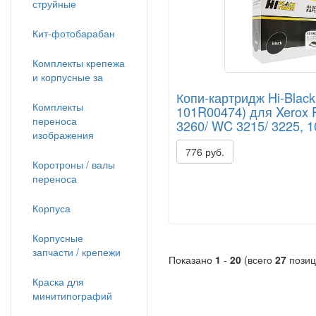
струйные
Кит-фотобарабан
Комплекты крепежа
и корпусные за
Копи-картридж Hi-Black
Комплекты
101R00474) для Xerox 
переноса
3260/ WC 3215/ 3225, 
изображения
776 руб.
Коротроны / валы
переноса
Корпуса
Корпусные
запчасти / крепежи
Показано
1
-
20
(всего
27
позиц
Краска для
минитипографий