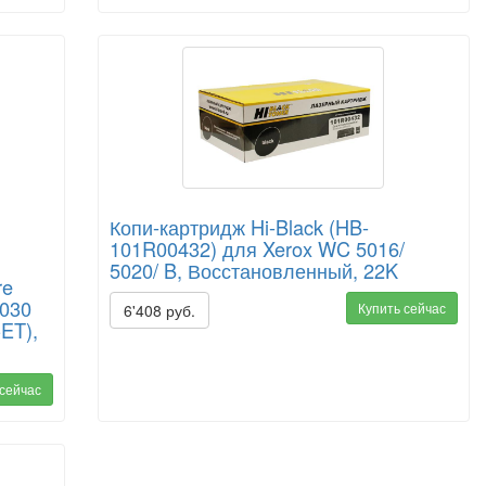
Копи-картридж Hi-Black (HB-
101R00432) для Xerox WC 5016/
5020/ B, Восстановленный, 22K
re
8030
Купить сейчас
6'408 руб.
CET),
 сейчас