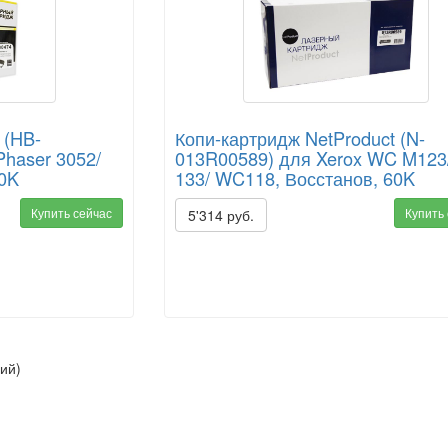
 (HB-
Копи-картридж NetProduct (N-
Phaser 3052/
013R00589) для Xerox WC M123/
10K
133/ WC118, Восстанов, 60K
Купить сейчас
Купить
5'314 руб.
ий)