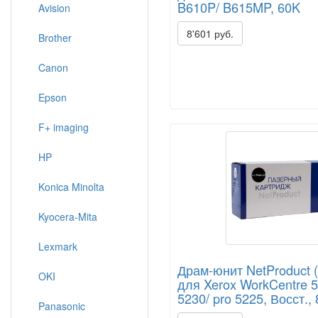
B610P/ B615MP, 60K
Avision
8'601 руб.
Brother
Canon
Epson
F+ imaging
HP
Konica Minolta
Kyocera-Mita
Lexmark
Драм-юнит NetProduct 
OKI
для Xerox WorkCentre 5
5230/ pro 5225, Восст.,
Panasonic