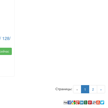
 128/
 сейчас
Страницы:
(current)
«
1
2
»