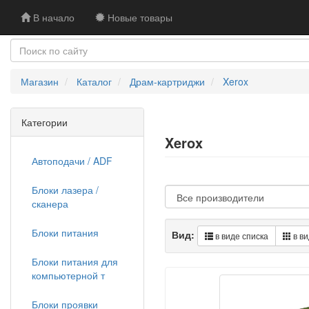
В начало
Новые товары
Магазин
Каталог
Драм-картриджи
Xerox
Категории
Xerox
Автоподачи / ADF
Блоки лазера /
сканера
Блоки питания
Вид:
в виде списка
в ви
Блоки питания для
компьютерной т
Блоки проявки