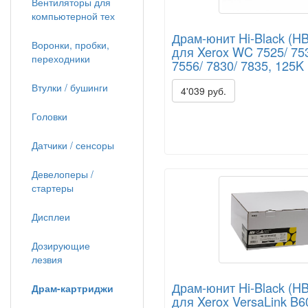
Вентиляторы для
компьютерной тех
Драм-юнит Hi-Black (H
Воронки, пробки,
для Xerox WC 7525/ 753
переходники
7556/ 7830/ 7835, 125K
Втулки / бушинги
4'039 руб.
Головки
Датчики / сенсоры
Девелоперы /
стартеры
Дисплеи
Дозирующие
лезвия
Драм-юнит Hi-Black (H
Драм-картриджи
для Xerox VersaLink B