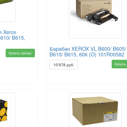
я Xerox
B610/ B615,
Барабан XEROX VL B600/ B605/
B610/ B615, 60К (O) 101R00582
Купить сейчас
Купить
10'978 руб.