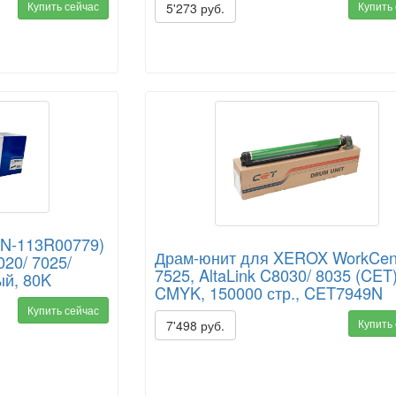
Купить сейчас
Купить
5'273 руб.
(N-113R00779)
Драм-юнит для XEROX WorkCen
020/ 7025/
7525, AltaLink C8030/ 8035 (CET
ый, 80K
CMYK, 150000 стр., CET7949N
Купить сейчас
Купить
7'498 руб.