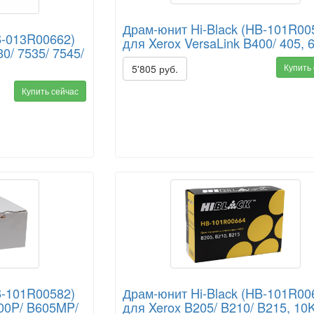
Драм-юнит Hi-Black (HB-101R00
B-013R00662)
для Xerox VersaLink B400/ 405, 
0/ 7535/ 7545/
Купить
5'805 руб.
Купить сейчас
B-101R00582)
Драм-юнит Hi-Black (HB-101R00
600P/ B605MP/
для Xerox B205/ B210/ B215, 10