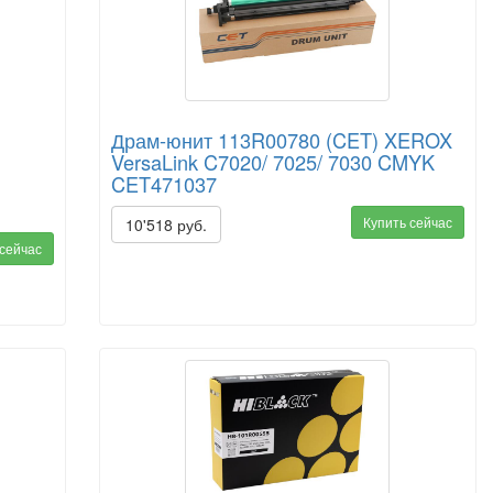
Драм-юнит 113R00780 (CET) XEROX
VersaLink C7020/ 7025/ 7030 CMYK
CET471037
Купить сейчас
10'518 руб.
 сейчас