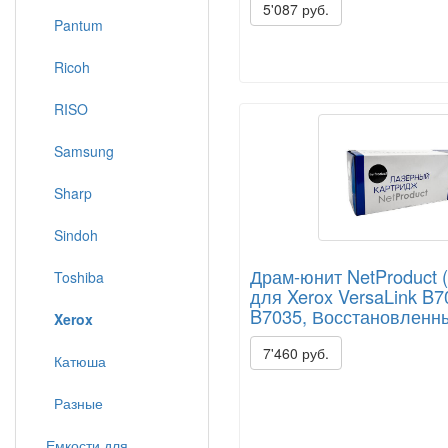
5'087 руб.
Pantum
Ricoh
RISO
Samsung
Sharp
Sindoh
Драм-юнит NetProduct 
Toshiba
для Xerox VersaLink B7
B7035, Восстановленн
Xerox
7'460 руб.
Катюша
Разные
Емкости для