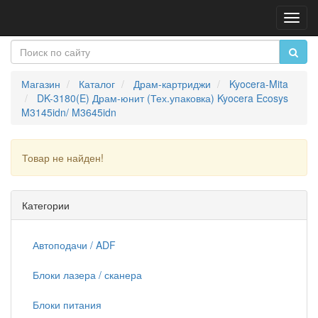
Пере
нави
Магазин
Каталог
Драм-картриджи
Kyocera-Mita
DK-3180(E) Драм-юнит (Тех.упаковка) Kyocera Ecosys
M3145idn/ M3645idn
Товар не найден!
Продолжить
Категории
Автоподачи / ADF
Блоки лазера / сканера
Блоки питания