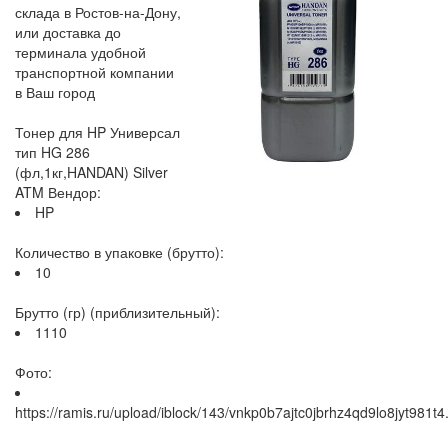
склада в Ростов-на-Дону,
или доставка до
терминала удобной
транспортной компании
в Ваш город
Тонер для HP Универсал
тип HG 286
(фл,1кг,HANDAN) Silver
ATM Вендор:
HP
Количество в упаковке (брутто):
10
Брутто (гр) (приблизительный):
1110
Фото:
https://ramis.ru/upload/iblock/143/vnkp0b7ajtc0jbrhz4qd9lo8jyt981t4