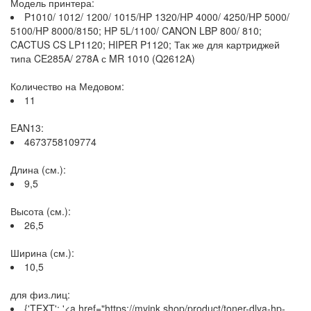
Модель принтера:
P1010/ 1012/ 1200/ 1015/HP 1320/HP 4000/ 4250/HP 5000/
5100/HP 8000/8150; HP 5L/1100/ CANON LBP 800/ 810;
CACTUS CS LP1120; HIPER P1120; Так же для картриджей
типа CE285A/ 278A с MR 1010 (Q2612A)
Количество на Медовом:
11
EAN13:
4673758109774
Длина (см.):
9,5
Высота (см.):
26,5
Ширина (см.):
10,5
для физ.лиц:
{'TEXT': '<a href="https://myink.shop/product/toner-dlya-hp-