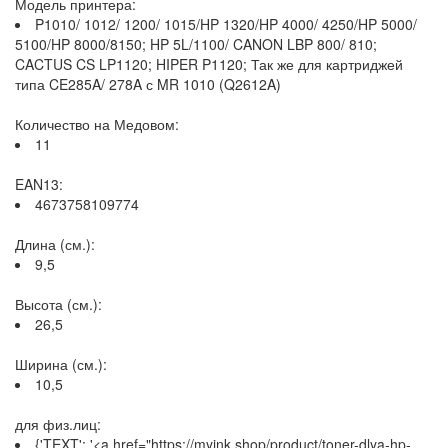
Модель принтера:
P1010/ 1012/ 1200/ 1015/HP 1320/HP 4000/ 4250/HP 5000/
5100/HP 8000/8150; HP 5L/1100/ CANON LBP 800/ 810;
CACTUS CS LP1120; HIPER P1120; Так же для картриджей
типа CE285A/ 278A с MR 1010 (Q2612A)
Количество на Медовом:
11
EAN13:
4673758109774
Длина (см.):
9,5
Высота (см.):
26,5
Ширина (см.):
10,5
для физ.лиц:
{'TEXT': '<a href="https://myink.shop/product/toner-dlya-hp-