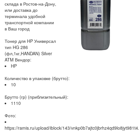
склада в Ростов-на-Дону,
или доставка до
терминала удобной
транспортной компании
в Ваш город
Тонер для HP Универсал
тип HG 286
(фл,1кг,HANDAN) Silver
ATM Вендор:
HP
Количество в упаковке (брутто):
10
Брутто (гр) (приблизительный):
1110
Фото:
https://ramis.ru/upload/iblock/143/vnkp0b7ajtc0jbrhz4qd9lo8jyt981t4