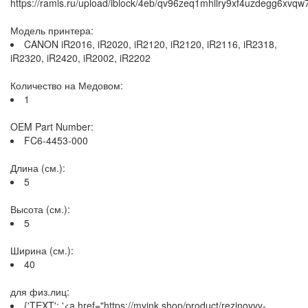
https://ramis.ru/upload/iblock/4eb/qv96zeq1mhllry9xf4uzdegg6xvqw
Модель принтера:
CANON iR2016, iR2020, iR2120, iR2120, iR2116, iR2318,
iR2320, iR2420, iR2002, iR2202
Количество на Медовом:
1
OEM Part Number:
FC6-4453-000
Длина (см.):
5
Высота (см.):
5
Ширина (см.):
40
для физ.лиц:
{'TEXT': '<a href="https://myink.shop/product/rezinovyy-