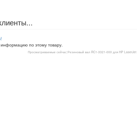
клиенты...
!
 информацию по этому товару.
Просматриваемые сейчас:
Резиновый вал RC1-3321-000 для HP LaserJet