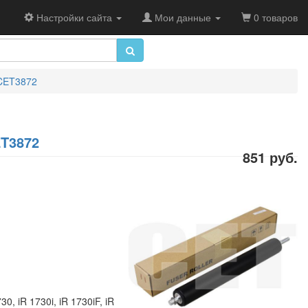
Настройки сайта
Мои данные
0 товаров
 CET3872
ET3872
851 руб.
, iR 1730i, iR 1730iF, iR