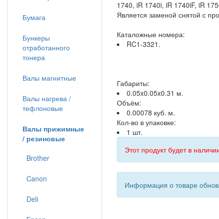
1740, iR 1740i, iR 1740iF, iR 
Является заменой снятой с пр
Бумага
Каталожные номера:
Бункеры
RC1-3321.
отработанного
тонера
Валы магнитные
Габариты:
0.05x0.05x0.31 м.
Валы нагрева /
Объём:
тефлоновые
0.00078 куб. м.
Кол-во в упаковке:
Валы прижимные
1 шт.
/ резиновые
Этот продукт будет в наличии
Brother
Canon
Информация о товаре обновл
Deli