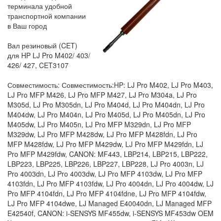
терминала удобной
транспортной компании
в Ваш город
Вал резиновый (CET)
для HP LJ Pro M402/ 403/
426/ 427, CET3107
Совместимость: Совместимость:HP: LJ Pro M402, LJ Pro M403,
LJ Pro MFP M426, LJ Pro MFP M427, LJ Pro M304a, LJ Pro
M305d, LJ Pro M305dn, LJ Pro M404d, LJ Pro M404dn, LJ Pro
M404dw, LJ Pro M404n, LJ Pro M405d, LJ Pro M405dn, LJ Pro
M405dw, LJ Pro M405n, LJ Pro MFP M329dn, LJ Pro MFP
M329dw, LJ Pro MFP M428dw, LJ Pro MFP M428fdn, LJ Pro
MFP M428fdw, LJ Pro MFP M429dw, LJ Pro MFP M429fdn, LJ
Pro MFP M429fdw, CANON: MF443, LBP214, LBP215, LBP222,
LBP223, LBP225, LBP226, LBP227, LBP228, LJ Pro 4003n, LJ
Pro 4003dn, LJ Pro 4003dw, LJ Pro MFP 4103dw, LJ Pro MFP
4103fdn, LJ Pro MFP 4103fdw, LJ Pro 4004dn, LJ Pro 4004dw, LJ
Pro MFP 4104fdn, LJ Pro MFP 4104fdne, LJ Pro MFP 4104fdw,
LJ Pro MFP 4104dwe, LJ Managed E40040dn, LJ Managed MFP
E42540f, CANON: i-SENSYS MF455dw, i-SENSYS MF453dw OEM