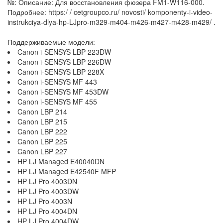
№: Описание: Для восстановления фюзера FM1-W116-000.
Подробнее: https:/ / cetgroupco.ru/ novosti/ komponenty-i-video-
instrukciya-dlya-hp-LJpro-m329-m404-m426-m427-m428-m429/ .
Поддерживаемые модели:
Canon i-SENSYS LBP 223DW
Canon i-SENSYS LBP 226DW
Canon i-SENSYS LBP 228X
Canon i-SENSYS MF 443
Canon i-SENSYS MF 453DW
Canon i-SENSYS MF 455
Canon LBP 214
Canon LBP 215
Canon LBP 222
Canon LBP 225
Canon LBP 227
HP LJ Managed E40040DN
HP LJ Managed E42540F MFP
HP LJ Pro 4003DN
HP LJ Pro 4003DW
HP LJ Pro 4003N
HP LJ Pro 4004DN
HP LJ Pro 4004DW