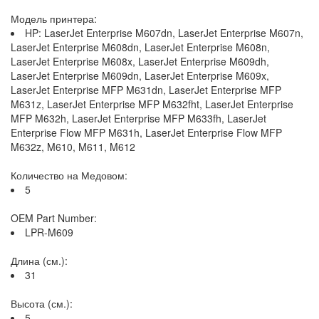
Модель принтера:
HP: LaserJet Enterprise M607dn, LaserJet Enterprise M607n,
LaserJet Enterprise M608dn, LaserJet Enterprise M608n,
LaserJet Enterprise M608x, LaserJet Enterprise M609dh,
LaserJet Enterprise M609dn, LaserJet Enterprise M609x,
LaserJet Enterprise MFP M631dn, LaserJet Enterprise MFP
M631z, LaserJet Enterprise MFP M632fht, LaserJet Enterprise
MFP M632h, LaserJet Enterprise MFP M633fh, LaserJet
Enterprise Flow MFP M631h, LaserJet Enterprise Flow MFP
M632z, M610, M611, M612
Количество на Медовом:
5
OEM Part Number:
LPR-M609
Длина (см.):
31
Высота (см.):
5