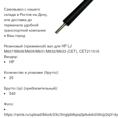
Самовывоз с нашего
склада в Ростов-на-Дону,
или доставка до
терминала удобной
транспортной компании
в Ваш город
Резиновый (прижимной) вал для HP LJ
M607/M608/M609/M631/M632/M633 (CET), CET211016
Вендор:
HP
Количество в упаковке (брутто):
25
Брутто (гр) (приблизительный):
540
Фото:
https://ramis.ru/upload/iblock/03c/3mgipb8qxq3p6uk4c036vjz2q314y