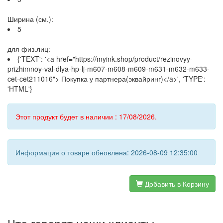
Ширина (см.):
5
для физ.лиц:
{'TEXT': '<a href="https://myink.shop/product/rezinovyy-
prizhimnoy-val-dlya-hp-lj-m607-m608-m609-m631-m632-m633-
cet-cet211016"> Покупка у партнера(эквайринг)</a>', 'TYPE':
'HTML'}
Этот продукт будет в наличии : 17/08/2026.
Информация о товаре обновлена: 2026-08-09 12:35:00
Добавить в Корзину