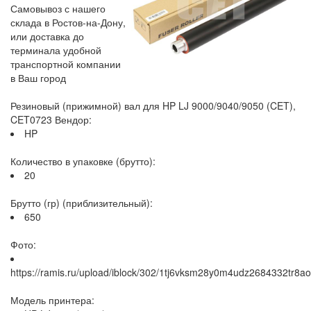
Самовывоз с нашего
склада в Ростов-на-Дону,
или доставка до
терминала удобной
транспортной компании
в Ваш город
Резиновый (прижимной) вал для HP LJ 9000/9040/9050 (CET),
CET0723 Вендор:
HP
Количество в упаковке (брутто):
20
Брутто (гр) (приблизительный):
650
Фото:
https://ramis.ru/upload/iblock/302/1tj6vksm28y0m4udz2684332tr8ao
Модель принтера: