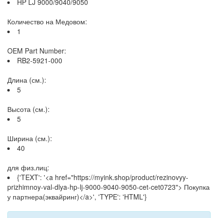
HP LJ 9000/9040/9050
Количество на Медовом:
1
OEM Part Number:
RB2-5921-000
Длина (см.):
5
Высота (см.):
5
Ширина (см.):
40
для физ.лиц:
{'TEXT': '<a href="https://myink.shop/product/rezinovyy-
prizhimnoy-val-dlya-hp-lj-9000-9040-9050-cet-cet0723"> Покупка
у партнера(эквайринг)</a>', 'TYPE': 'HTML'}