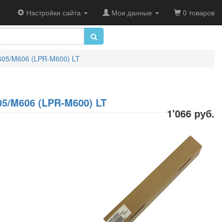
Настройки сайта
Мои данные
0 товаров
605/M606 (LPR-M600) LT
5/M606 (LPR-M600) LT
1'066 руб.