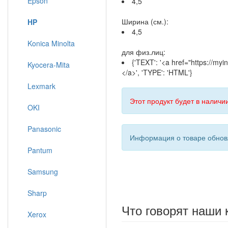
Epson
4,5
Ширина (см.):
HP
4,5
Konica Minolta
для физ.лиц:
{'TEXT': '<a href="https://
Kyocera-Mita
</a>', 'TYPE': 'HTML'}
Lexmark
Этот продукт будет в наличии
OKI
Panasonic
Информация о товаре обновл
Pantum
Samsung
Sharp
Что говорят наши 
Xerox