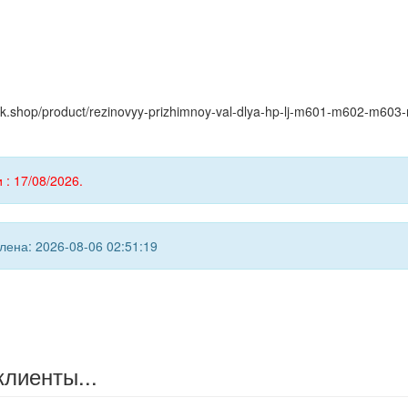
myink.shop/product/rezinovyy-prizhimnoy-val-dlya-hp-lj-m601-m602-m6
 : 17/08/2026.
ена: 2026-08-06 02:51:19
клиенты...