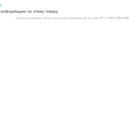
!
 информацию по этому товару.
Просматриваемые сейчас:
Резиновый (прижимной) вал для HP LJ M601/M602/M6