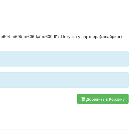
03-m604-m605-m606-lpr-m600-lt"> Покупка у партнера(эквайринг)
Добавить в Корзину