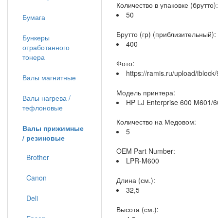
Количество в упаковке (брутто):
50
Бумага
Брутто (гр) (приблизительный):
Бункеры
400
отработанного
тонера
Фото:
https://ramis.ru/upload/iblo
Валы магнитные
Модель принтера:
Валы нагрева /
HP LJ Enterprise 600 M601/6
тефлоновые
Количество на Медовом:
Валы прижимные
5
/ резиновые
OEM Part Number:
Brother
LPR-M600
Canon
Длина (см.):
32,5
Deli
Высота (см.):