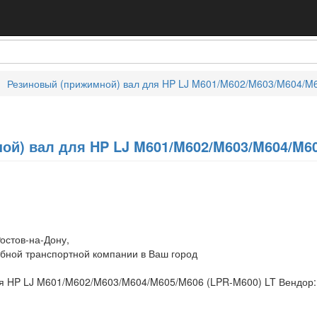
Резиновый (прижимной) вал для HP LJ M601/M602/M603/M604/M
ой) вал для HP LJ M601/M602/M603/M604/M60
остов-на-Дону,
обной транспортной компании в Ваш город
ля HP LJ M601/M602/M603/M604/M605/M606 (LPR-M600) LT Вендор: