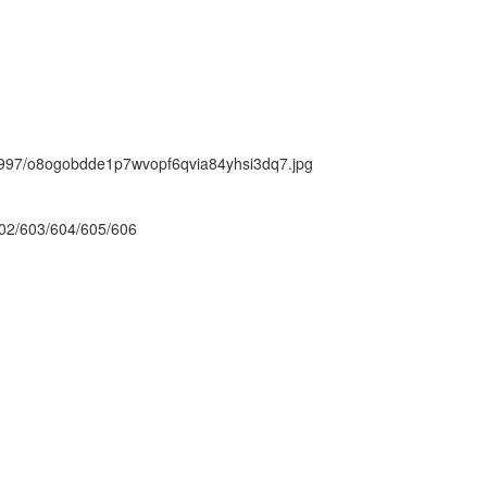
ck/997/o8ogobdde1p7wvopf6qvia84yhsi3dq7.jpg
02/603/604/605/606