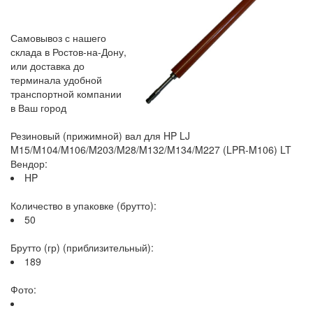
Самовывоз с нашего
склада в Ростов-на-Дону,
или доставка до
терминала удобной
транспортной компании
в Ваш город
Резиновый (прижимной) вал для HP LJ
M15/M104/M106/M203/M28/M132/M134/M227 (LPR-M106) LT
Вендор:
HP
Количество в упаковке (брутто):
50
Брутто (гр) (приблизительный):
189
Фото: