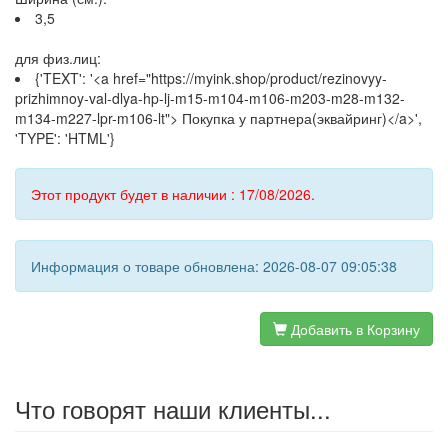
3,5
для физ.лиц:
{'TEXT': '<a href="https://myink.shop/product/rezinovyy-
prizhimnoy-val-dlya-hp-lj-m15-m104-m106-m203-m28-m132-
m134-m227-lpr-m106-lt"> Покупка у партнера(эквайринг)</a>',
'TYPE': 'HTML'}
Этот продукт будет в наличии : 17/08/2026.
Информация о товаре обновлена: 2026-08-07 09:05:38
Добавить в Корзину
Что говорят наши клиенты...