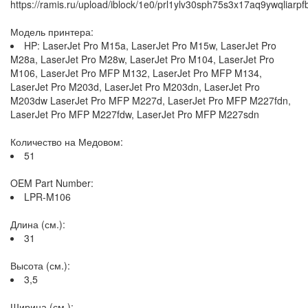
https://ramis.ru/upload/iblock/1e0/prl1ylv30sph75s3x17aq9ywqliarpf
Модель принтера:
HP: LaserJet Pro M15a, LaserJet Pro M15w, LaserJet Pro
M28a, LaserJet Pro M28w, LaserJet Pro M104, LaserJet Pro
M106, LaserJet Pro MFP M132, LaserJet Pro MFP M134,
LaserJet Pro M203d, LaserJet Pro M203dn, LaserJet Pro
M203dw LaserJet Pro MFP M227d, LaserJet Pro MFP M227fdn,
LaserJet Pro MFP M227fdw, LaserJet Pro MFP M227sdn
Количество на Медовом:
51
OEM Part Number:
LPR-M106
Длина (см.):
31
Высота (см.):
3,5
Ширина (см.):