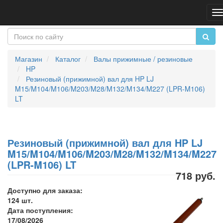
П
н
Магазин
Каталог
Валы прижимные / резиновые
HP
Резиновый (прижимной) вал для HP LJ
M15/M104/M106/M203/M28/M132/M134/M227 (LPR-M106)
LT
Резиновый (прижимной) вал для HP LJ
M15/M104/M106/M203/M28/M132/M134/M227
(LPR-M106) LT
718 руб.
Доступно для заказа:
124 шт.
Дата поступления:
17/08/2026