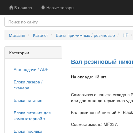
В начало
Новые товары
Магазин
Каталог
Валы прижимные / резиновые
HP
Категории
Вал резиновый нижни
Автоподачи / ADF
На складе: 13 шт.
Блоки лазера /
сканера
Самовывоз с нашего склада в Р
Блоки питания
или доставка до терминала уд
Вал резиновый нижний Hi-Blac
Блоки питания для
компьютерной т
Совместимость: MF237.
Блоки проявки