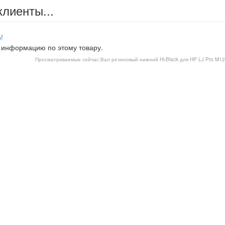
клиенты...
!
 информацию по этому товару.
Просматриваемые сейчас:
Вал резиновый нижний Hi-Black для HP LJ Pro M1