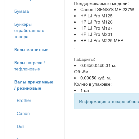
Поддерживаемые модели:
Canon i-SENSYS MF 237W
Бумага
HP LJ Pro M125
HP LJ Pro M126
Бункеры
HP LJ Pro M127
отработанного
HP LJ Pro M201
тонера
HP LJ Pro M225 MFP
.
Валы магнитные
Габариты:
Валы нагрева /
0.04x0.04x0.31 м.
тефлоновые
Объём:
0.00050 куб. м.
Валы прижимные
Кол-во в упаковке:
/ резиновые
1 шт.
Brother
Информация о товаре обновл
Canon
Deli