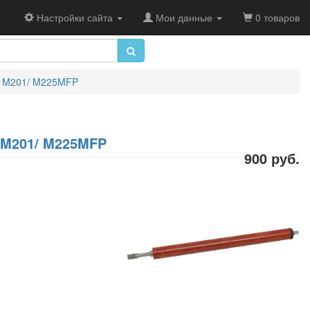
Настройки сайта
Мои данные
0 товаров
7/ M201/ M225MFP
/ M201/ M225MFP
900 руб.