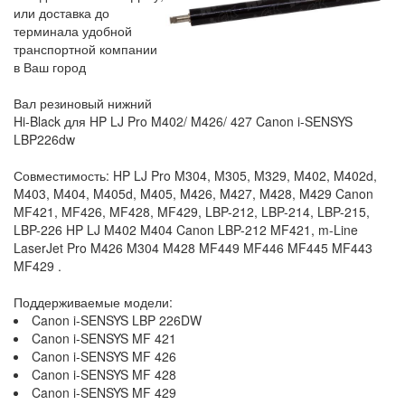
или доставка до
терминала удобной
транспортной компании
в Ваш город
Вал резиновый нижний
Hi-Black для HP LJ Pro M402/ M426/ 427 Canon i-SENSYS
LBP226dw
Совместимость: HP LJ Pro M304, M305, M329, M402, M402d,
M403, M404, M405d, M405, M426, M427, M428, M429 Canon
MF421, MF426, MF428, MF429, LBP-212, LBP-214, LBP-215,
LBP-226 HP LJ M402 M404 Canon LBP-212 MF421, m-Line
LaserJet Pro M426 M304 M428 MF449 MF446 MF445 MF443
MF429 .
Поддерживаемые модели:
Canon i-SENSYS LBP 226DW
Canon i-SENSYS MF 421
Canon i-SENSYS MF 426
Canon i-SENSYS MF 428
Canon i-SENSYS MF 429