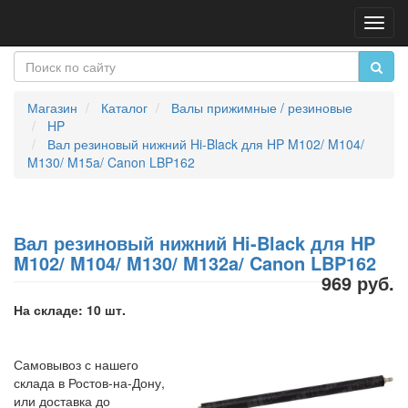
Пере
нави
Магазин
Каталог
Валы прижимные / резиновые
HP
Вал резиновый нижний Hi-Black для HP M102/ M104/
M130/ M15a/ Canon LBP162
Вал резиновый нижний Hi-Black для HP
M102/ M104/ M130/ M132a/ Canon LBP162
969 руб.
На складе: 10 шт.
Самовывоз с нашего
склада в Ростов-на-Дону,
или доставка до