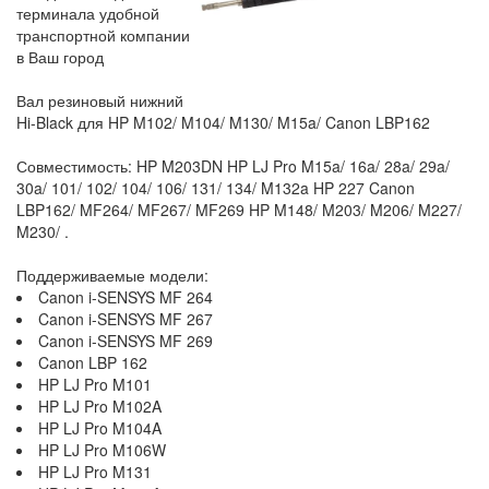
терминала удобной
транспортной компании
в Ваш город
Вал резиновый нижний
Hi-Black для HP M102/ M104/ M130/ M15a/ Canon LBP162
Совместимость: HP M203DN HP LJ Pro M15a/ 16a/ 28a/ 29a/
30a/ 101/ 102/ 104/ 106/ 131/ 134/ M132a HP 227 Canon
LBP162/ MF264/ MF267/ MF269 HP M148/ M203/ M206/ M227/
M230/ .
Поддерживаемые модели:
Canon i-SENSYS MF 264
Canon i-SENSYS MF 267
Canon i-SENSYS MF 269
Canon LBP 162
HP LJ Pro M101
HP LJ Pro M102A
HP LJ Pro M104A
HP LJ Pro M106W
HP LJ Pro M131