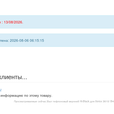
 : 13/08/2026.
ена: 2026-08-06 06:15:15
клиенты...
!
 информацию по этому товару.
Просматриваемые сейчас:
Вал тефлоновый верхний Hi-Black для Xerox 3610/ B