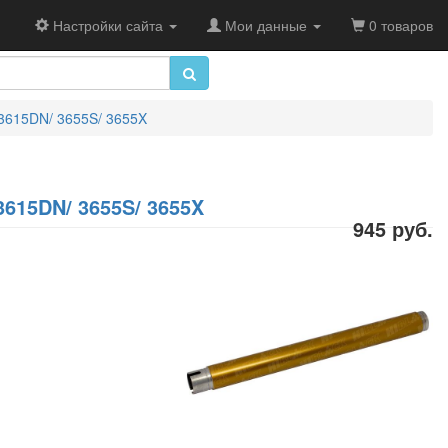
Настройки сайта
Мои данные
0 товаров
C3615DN/ 3655S/ 3655X
3615DN/ 3655S/ 3655X
945 руб.