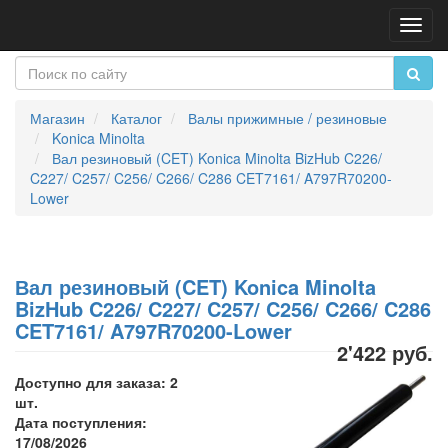
Пере
нави
Магазин
Каталог
Валы прижимные / резиновые
Konica Minolta
Вал резиновый (CET) Konica Minolta BizHub C226/
C227/ C257/ C256/ C266/ C286 CET7161/ A797R70200-
Lower
Вал резиновый (CET) Konica Minolta
BizHub C226/ C227/ C257/ C256/ C266/ C286
CET7161/ A797R70200-Lower
2'422 руб.
Доступно для заказа: 2
шт.
Дата поступления:
17/08/2026