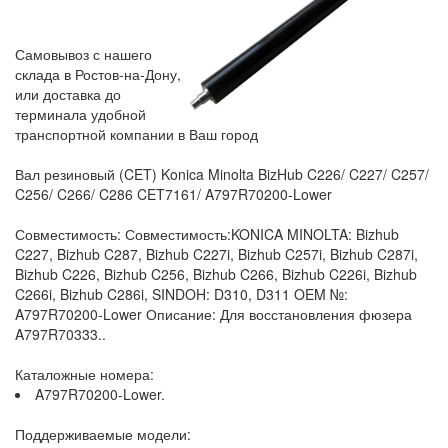
Самовывоз с нашего
склада в Ростов-на-Дону,
или доставка до
терминала удобной
транспортной компании в Ваш город
Вал резиновый (CET) Konica Minolta BizHub C226/ C227/ C257/
C256/ C266/ C286 CET7161/ A797R70200-Lower
Совместимость: Совместимость:KONICA MINOLTA: Bizhub
C227, Bizhub C287, Bizhub C227i, Bizhub C257i, Bizhub C287i,
Bizhub C226, Bizhub C256, Bizhub C266, Bizhub C226i, Bizhub
C266i, Bizhub C286i, SINDOH: D310, D311 OEM №:
A797R70200-Lower Описание: Для восстановления фюзера
A797R70333..
Каталожные номера:
A797R70200-Lower.
Поддерживаемые модели: