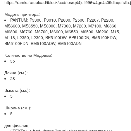
https://ramis.ru/upload/iblock/ccd/fosrq44joil996w4gn4s09dlaqsrslia.
Модель принтера:
PANTUM: P3300, P3010, P2600, P2500, P2207, P2200,
MS6600, MS6550, MS6000, M7300, M7200, M7100, M6860,
M6800, M6760, M6700, M6600, M6550, M6500, M6200, M15,
M118, L2350, L2300, BP5100DW, BP5100DN, BM5100FDW,
BM5100FDN, BM5100ADW, BM5100ADN
Количество на Медовом:
35
Длина (см.):
28
Высота (см.):
5
Ширина (см.):
5
для физ.лиц: