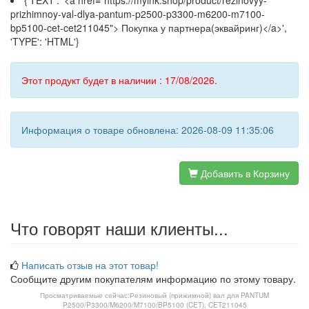
{'TEXT': '<a href="https://myink.shop/product/rezinovyy-
prizhimnoy-val-dlya-pantum-p2500-p3300-m6200-m7100-
bp5100-cet-cet211045"> Покупка у партнера(эквайринг)</a>',
'TYPE': 'HTML'}
Этот продукт будет в наличии : 17/08/2026.
Информация о товаре обновлена: 2026-08-09 11:35:06
Добавить в Корзину
Что говорят наши клиенты...
Написать отзыв на этот товар!
Сообщите другим покупателям информацию по этому товару.
Просматриваемые сейчас:
Резиновый (прижимной) вал для PANTUM
P2500/P3300/M6200/M7100/BP5100 (CET), CET211045