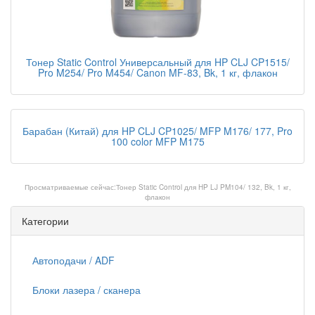
Тонер Static Control Универсальный для HP CLJ CP1515/
Pro M254/ Pro M454/ Canon MF-83, Bk, 1 кг, флакон
Барабан (Китай) для HP CLJ CP1025/ MFP M176/ 177, Pro
100 color MFP M175
Просматриваемые сейчас:
Тонер Static Control для HP LJ PM104/ 132, Bk, 1 кг,
флакон
Категории
Автоподачи / ADF
Блоки лазера / сканера