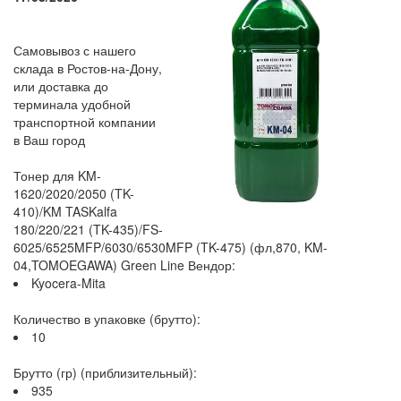
Самовывоз с нашего
склада в Ростов-на-Дону,
или доставка до
терминала удобной
транспортной компании
в Ваш город
Тонер для KM-
1620/2020/2050 (TK-
410)/KM TASKalfa
180/220/221 (TK-435)/FS-
6025/6525MFP/6030/6530MFP (TK-475) (фл,870, KM-
04,TOMOEGAWA) Green Line Вендор:
Kyocera-Mita
Количество в упаковке (брутто):
10
Брутто (гр) (приблизительный):
935