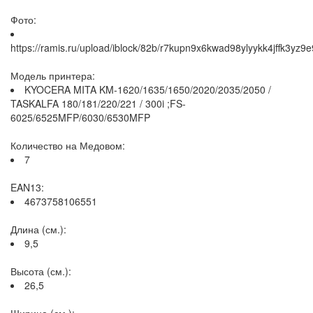
Фото:
https://ramis.ru/upload/iblock/82b/r7kupn9x6kwad98ylyykk4jffk3yz9e
Модель принтера:
KYOCERA MITA KM-1620/1635/1650/2020/2035/2050 /
TASKALFA 180/181/220/221 / 300i ;FS-
6025/6525MFP/6030/6530MFP
Количество на Медовом:
7
EAN13:
4673758106551
Длина (см.):
9,5
Высота (см.):
26,5