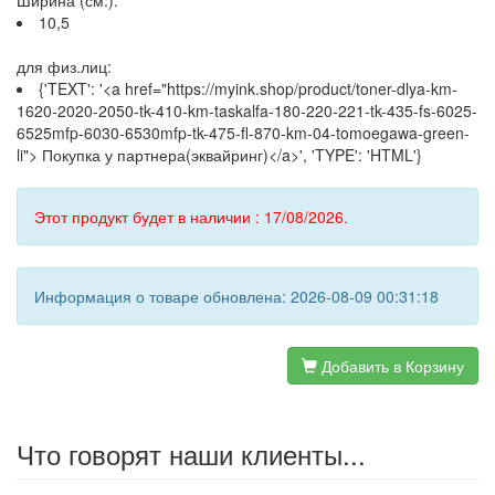
Ширина (см.):
10,5
для физ.лиц:
{'TEXT': '<a href="https://myink.shop/product/toner-dlya-km-
1620-2020-2050-tk-410-km-taskalfa-180-220-221-tk-435-fs-6025-
6525mfp-6030-6530mfp-tk-475-fl-870-km-04-tomoegawa-green-
li"> Покупка у партнера(эквайринг)</a>', 'TYPE': 'HTML'}
Этот продукт будет в наличии : 17/08/2026.
Информация о товаре обновлена: 2026-08-09 00:31:18
Добавить в Корзину
Что говорят наши клиенты...