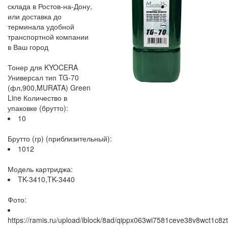
склада в Ростов-на-Дону,
или доставка до
терминала удобной
транспортной компании
в Ваш город
Тонер для KYOCERA
Универсал тип TG-70
(фл,900,MURATA) Green
Line Количество в
упаковке (брутто):
10
Брутто (гр) (приблизительный):
1012
Модель картриджа:
TK-3410,TK-3440
Фото:
https://ramis.ru/upload/iblock/8ad/qippx063wi7581ceve38v8wct1c8z