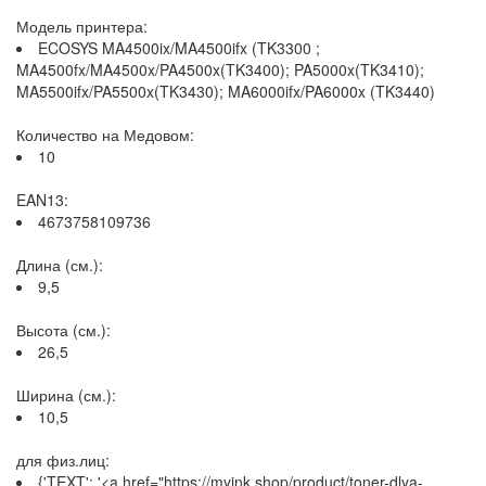
Модель принтера:
ECOSYS MA4500ix/MA4500ifx (TK3300 ;
MA4500fx/MA4500x/PA4500x(TK3400); PA5000x(TK3410);
MA5500ifx/PA5500x(TK3430); MA6000ifx/PA6000x (TK3440)
Количество на Медовом:
10
EAN13:
4673758109736
Длина (см.):
9,5
Высота (см.):
26,5
Ширина (см.):
10,5
для физ.лиц:
{'TEXT': '<a href="https://myink.shop/product/toner-dlya-