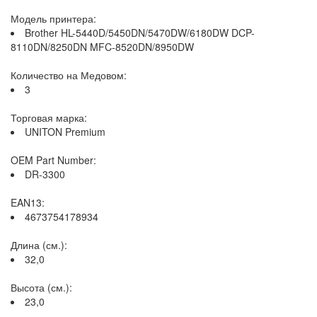
Модель принтера:
Brother HL-5440D/5450DN/5470DW/6180DW DCP-
8110DN/8250DN MFC-8520DN/8950DW
Количество на Медовом:
3
Торговая марка:
UNITON Premium
OEM Part Number:
DR-3300
EAN13:
4673754178934
Длина (см.):
32,0
Высота (см.):
23,0