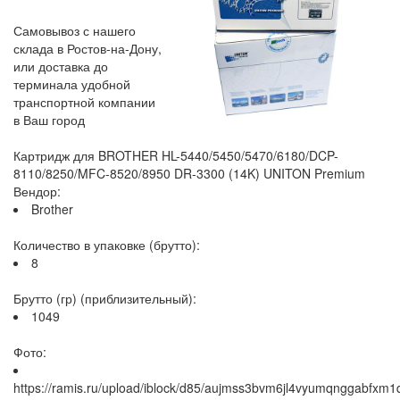
Самовывоз с нашего
склада в Ростов-на-Дону,
или доставка до
терминала удобной
транспортной компании
в Ваш город
Картридж для BROTHER HL-5440/5450/5470/6180/DCP-
8110/8250/MFC-8520/8950 DR-3300 (14K) UNITON Premium
Вендор:
Brother
Количество в упаковке (брутто):
8
Брутто (гр) (приблизительный):
1049
Фото:
https://ramis.ru/upload/iblock/d85/aujmss3bvm6jl4vyumqnggabfxm1q