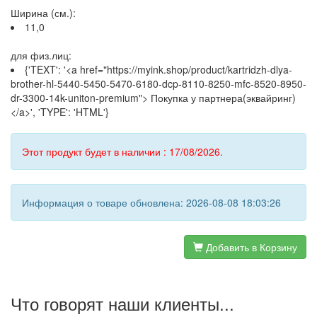
Ширина (см.):
11,0
для физ.лиц:
{'TEXT': '<a href="https://myink.shop/product/kartridzh-dlya-
brother-hl-5440-5450-5470-6180-dcp-8110-8250-mfc-8520-8950-
dr-3300-14k-uniton-premium"> Покупка у партнера(эквайринг)
</a>', 'TYPE': 'HTML'}
Этот продукт будет в наличии : 17/08/2026.
Информация о товаре обновлена: 2026-08-08 18:03:26
Добавить в Корзину
Что говорят наши клиенты...