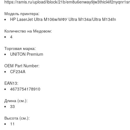
https://ramis.ru/upload/iblock/21b/em8u6enway9jw3thicl4if2nyqnr1s
Модель принтера:
HP LaserJet Ultra M106w/МФУ Ultra M134a/Ultra M134fn
Количество на Медовом:
4
Торговая марка:
UNITON Premium
OEM Part Number:
CF234A
EAN13:
4673754178910
Длина (см.):
33
Высота (см.):
11