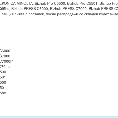
KONICA MINOLTA: Bizhub Pro C5500, Bizhub Pro C5501, Bizhub Pro
o C65hc, Bizhub PRESS C6000, Bizhub PRESS C7000, Bizhub PRESS 
зиция снята с поставок, после распродажи со складов будет вывед
 C6000
 C7000
 C7000P
 C70hc
5500
5501
6500
6501
65hc