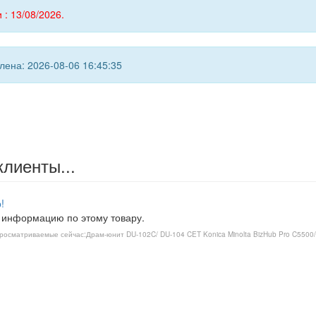
 : 13/08/2026.
ена: 2026-08-06 16:45:35
клиенты...
!
 информацию по этому товару.
росматриваемые сейчас:
Драм-юнит DU-102C/ DU-104 CET Konica Minolta BizHub Pro C550