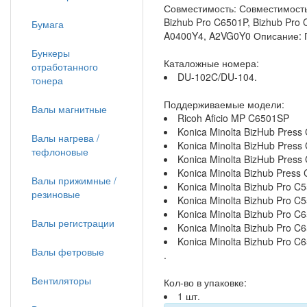
Совместимость: Совместимость:
Bizhub Pro C6501P, Bizhub Pr
Бумага
A0400Y4, A2VG0Y0 Описание: По
Бункеры
Каталожные номера:
отработанного
DU-102C/DU-104.
тонера
Поддерживаемые модели:
Валы магнитные
Ricoh Aficio MP C6501SP
Konica Minolta BizHub Press
Валы нагрева /
Konica Minolta BizHub Press
тефлоновые
Konica Minolta BizHub Press
Konica Minolta Bizhub Press
Валы прижимные /
Konica Minolta Bizhub Pro C
резиновые
Konica Minolta Bizhub Pro C
Konica Minolta Bizhub Pro C
Валы регистрации
Konica Minolta Bizhub Pro C
Konica Minolta Bizhub Pro C
Валы фетровые
.
Вентиляторы
Кол-во в упаковке:
1 шт.