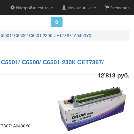
Настройки сайта
Мои данные
0 товаров
 C5501/ C6500/ C6501 230К CET7367/ A0400Y0
 C5501/ C6500/ C6501 230К CET7367/
12'813 руб.
T7367/ A0400Y0