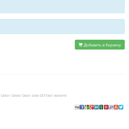
Добавить в Корзину
0/ C5501/ C6500/ C6501 230К CET7367/ A0400Y0