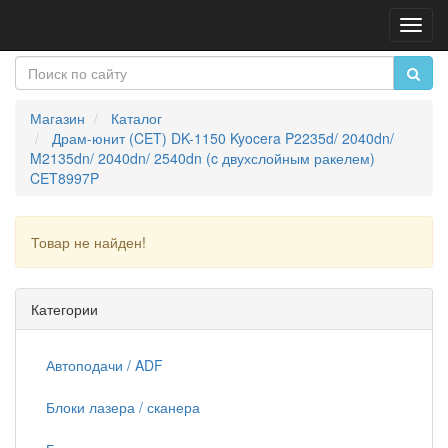
Пере
нави
Магазин
Каталог
Драм-юнит (CET) DK-1150 Kyocera P2235d/ 2040dn/
M2135dn/ 2040dn/ 2540dn (c двухслойным ракелем)
CET8997P
Товар не найден!
Продолжить
Категории
Автоподачи / ADF
Блоки лазера / сканера