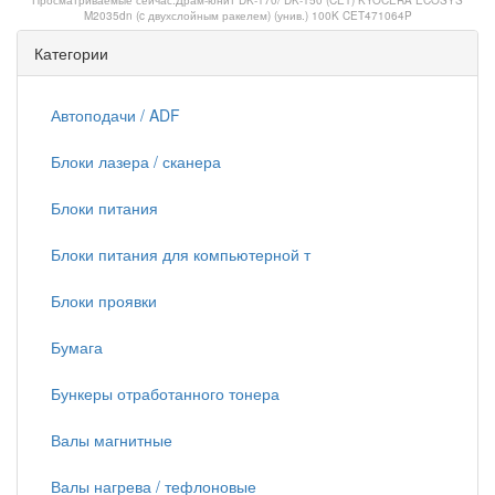
Просматриваемые сейчас:
Драм-юнит DK-170/ DK-150 (CET) KYOCERA ECOSYS
M2035dn (c двухслойным ракелем) (унив.) 100K CET471064P
Категории
Автоподачи / ADF
Блоки лазера / сканера
Блоки питания
Блоки питания для компьютерной т
Блоки проявки
Бумага
Бункеры отработанного тонера
Валы магнитные
Валы нагрева / тефлоновые