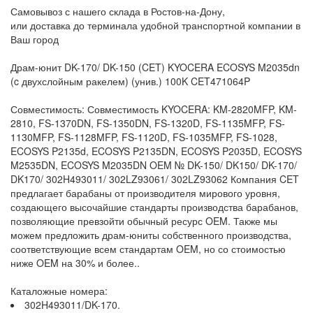
Самовывоз с нашего склада в Ростов-на-Дону,
или доставка до терминала удобной транспортной компании в
Ваш город
Драм-юнит DK-170/ DK-150 (CET) KYOCERA ECOSYS M2035dn
(c двухслойным ракелем) (унив.) 100K CET471064P
Совместимость: Совместимость KYOCERA: KM-2820MFP, KM-
2810, FS-1370DN, FS-1350DN, FS-1320D, FS-1135MFP, FS-
1130MFP, FS-1128MFP, FS-1120D, FS-1035MFP, FS-1028,
ECOSYS P2135d, ECOSYS P2135DN, ECOSYS P2035D, ECOSYS
M2535DN, ECOSYS M2035DN OEM № DK-150/ DK150/ DK-170/
DK170/ 302H493011/ 302LZ93061/ 302LZ93062 Компания CET
предлагает барабаны от производителя мирового уровня,
создающего высочайшие стандарты производства барабанов,
позволяющие превзойти обычный ресурс OEM. Также мы
можем предложить драм-юниты собственного производства,
соответствующие всем стандартам OEM, но со стоимостью
ниже OEM на 30% и более..
Каталожные номера:
302H493011/DK-170.