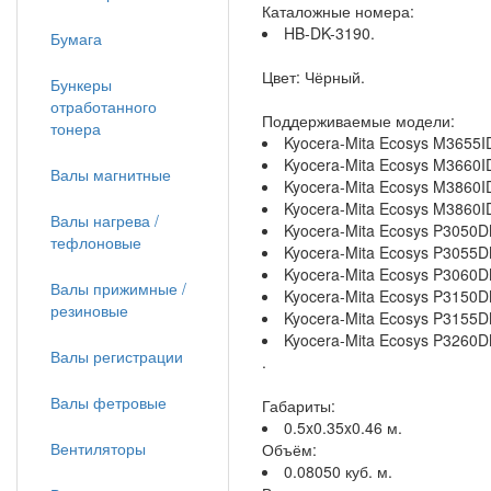
Каталожные номера:
HB-DK-3190.
Бумага
Цвет: Чёрный.
Бункеры
отработанного
Поддерживаемые модели:
тонера
Kyocera-Mita Ecosys M3655
Kyocera-Mita Ecosys M3660
Валы магнитные
Kyocera-Mita Ecosys M3860
Kyocera-Mita Ecosys M3860
Валы нагрева /
Kyocera-Mita Ecosys P3050
тефлоновые
Kyocera-Mita Ecosys P3055
Kyocera-Mita Ecosys P3060
Валы прижимные /
Kyocera-Mita Ecosys P3150
резиновые
Kyocera-Mita Ecosys P3155
Kyocera-Mita Ecosys P3260
Валы регистрации
.
Валы фетровые
Габариты:
0.5x0.35x0.46 м.
Вентиляторы
Объём:
0.08050 куб. м.