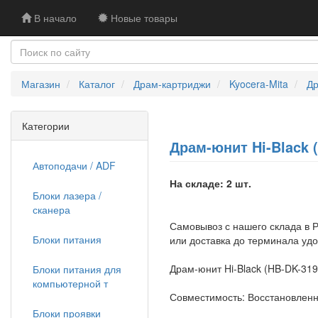
В начало
Новые товары
Магазин
Каталог
Драм-картриджи
Kyocera-Mita
Др
Категории
Драм-юнит Hi-Black 
Автоподачи / ADF
На складе: 2 шт.
Блоки лазера /
сканера
Самовывоз с нашего склада в Р
Блоки питания
или доставка до терминала уд
Драм-юнит Hi-Black (HB-DK-31
Блоки питания для
компьютерной т
Совместимость: Восстановлен
Блоки проявки