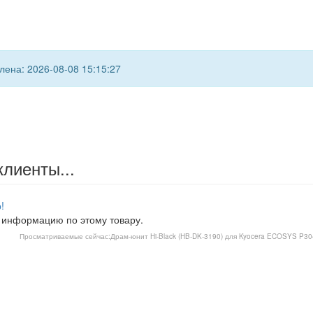
ена: 2026-08-08 15:15:27
клиенты...
!
 информацию по этому товару.
Просматриваемые сейчас:
Драм-юнит Hi-Black (HB-DK-3190) для Kyocera ECOSYS P3