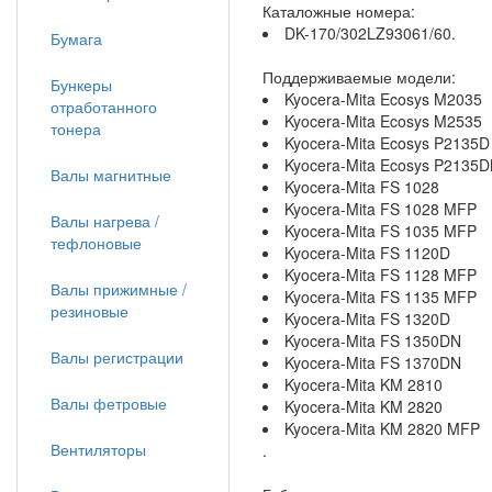
Каталожные номера:
DK-170/302LZ93061/60.
Бумага
Поддерживаемые модели:
Бункеры
Kyocera-Mita Ecosys M2035
отработанного
Kyocera-Mita Ecosys M2535
тонера
Kyocera-Mita Ecosys P2135D
Kyocera-Mita Ecosys P2135
Валы магнитные
Kyocera-Mita FS 1028
Kyocera-Mita FS 1028 MFP
Валы нагрева /
Kyocera-Mita FS 1035 MFP
тефлоновые
Kyocera-Mita FS 1120D
Kyocera-Mita FS 1128 MFP
Валы прижимные /
Kyocera-Mita FS 1135 MFP
резиновые
Kyocera-Mita FS 1320D
Kyocera-Mita FS 1350DN
Валы регистрации
Kyocera-Mita FS 1370DN
Kyocera-Mita KM 2810
Валы фетровые
Kyocera-Mita KM 2820
Kyocera-Mita KM 2820 MFP
Вентиляторы
.