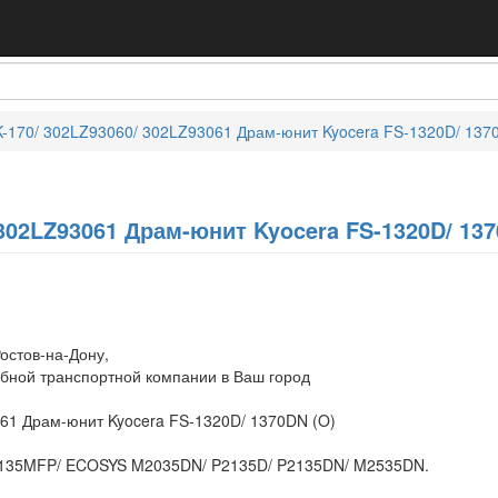
-170/ 302LZ93060/ 302LZ93061 Драм-юнит Kyocera FS-1320D/ 137
 302LZ93061 Драм-юнит Kyocera FS-1320D/ 137
остов-на-Дону,
обной транспортной компании в Ваш город
61 Драм-юнит Kyocera FS-1320D/ 1370DN (O)
1135MFP/ ECOSYS M2035DN/ P2135D/ P2135DN/ M2535DN.