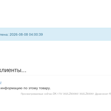
ена: 2026-08-08 04:00:39
клиенты...
!
 информацию по этому товару.
Просматриваемые сейчас:
DK-170/ 302LZ93060/ 302LZ93061 Драм-юнит Ky