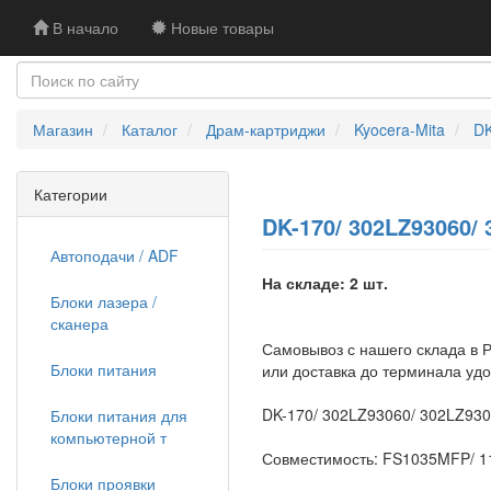
В начало
Новые товары
Магазин
Каталог
Драм-картриджи
Kyocera-Mita
DK
Категории
DK-170/ 302LZ93060/
Автоподачи / ADF
На складе: 2 шт.
Блоки лазера /
сканера
Самовывоз с нашего склада в Р
Блоки питания
или доставка до терминала уд
DK-170/ 302LZ93060/ 302LZ930
Блоки питания для
компьютерной т
Совместимость: FS1035MFP/ 
Блоки проявки