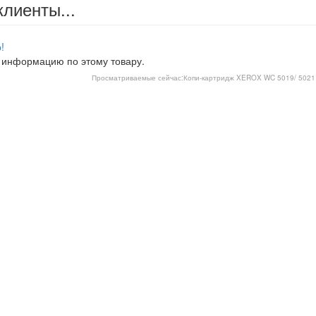
клиенты...
!
 информацию по этому товару.
Просматриваемые сейчас:
Копи-картридж XEROX WC 5019/ 5021 