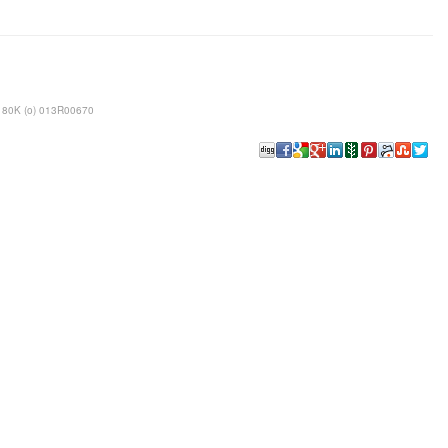
80K (o) 013R00670